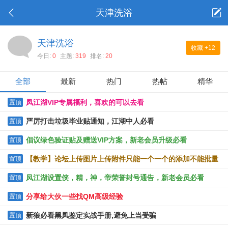
天津洗浴
天津洗浴
收藏
+12
今日:
0
主题:
319
排名:
20
全部
最新
热门
热帖
精华
凤江湖VIP专属福利，喜欢的可以去看
置顶
严厉打击垃圾毕业贴通知，江湖中人必看
置顶
倡议绿色验证贴及赠送VIP方案，新老会员升级必看
置顶
【教学】论坛上传图片上传附件只能一个一个的添加不能批量
置顶
上传的解决办法
凤江湖设置侠，精，神，帝荣誉封号通告，新老会员必看
置顶
分享给大伙一些找QM高级经验
置顶
新狼必看黑凤鉴定实战手册,避免上当受骗
置顶