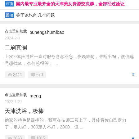
国内最专业最齐全的天津美女资源交流群，全部经过验证
置顶
关于论坛的几个问题
置顶
点击重新加载
bunengshumibao
2024-2-3
二刷真澜
上次zl体验过后一直对服务念念不忘，夜晚难耐，果断出🐔，微信选
号想找68，奈何总得等， ...
2444
670
#
点击重新加载
meng
2022-1-21
天津洗浴，极棒
他家的特色是最棒的，我写在技师工号上了，具体看你自己定力
了，定力好，300定力不好，2000，但 ...
3838
1015
#