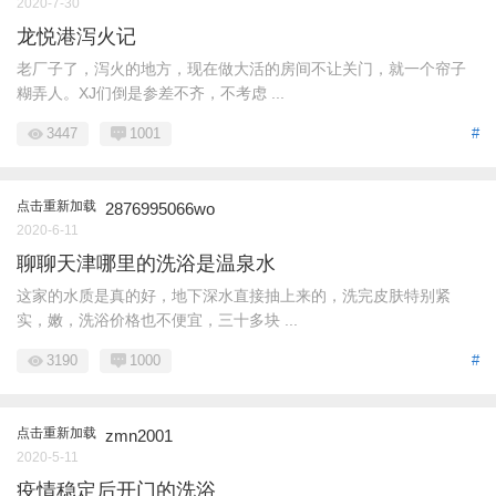
2020-7-30
龙悦港泻火记
老厂子了，泻火的地方，现在做大活的房间不让关门，就一个帘子
糊弄人。XJ们倒是参差不齐，不考虑 ...
3447
1001
#
点击重新加载
2876995066wo
2020-6-11
聊聊天津哪里的洗浴是温泉水
这家的水质是真的好，地下深水直接抽上来的，洗完皮肤特别紧
实，嫩，洗浴价格也不便宜，三十多块 ...
3190
1000
#
点击重新加载
zmn2001
2020-5-11
疫情稳定后开门的洗浴