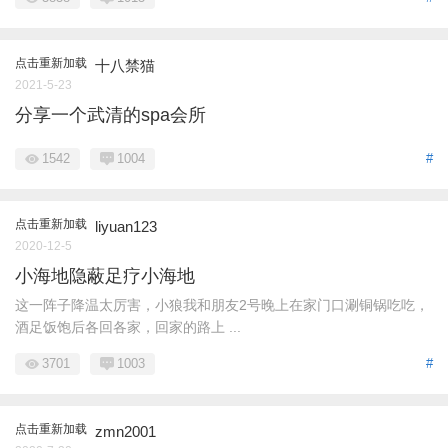
点击重新加载
十八禁猫
2021-5-23
分享一个武清的spa会所
1542
1004
#
点击重新加载
liyuan123
2020-12-5
小海地隐蔽足疗小海地
这一阵子降温太厉害，小狼我和朋友2号晚上在家门口涮铜锅吃吃，
酒足饭饱后各回各家，回家的路上 ...
3701
1003
#
点击重新加载
zmn2001