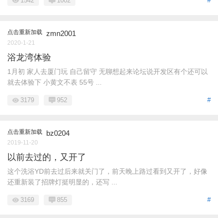
1542
1002
#
点击重新加载
zmn2001
2020-1-21
浴龙湾体验
1月初 家人去厦门玩 自己留守 无聊想起来论坛说开发区有个还可以
就去体验下 小黄文不表 55号 ...
3179
952
#
点击重新加载
bz0204
2019-11-20
以前去过的，又开了
这个洗浴YD前去过后来就关门了，前天晚上路过看到又开了，好像
还重新装了招牌灯挺明显的，还写 ...
3169
855
#