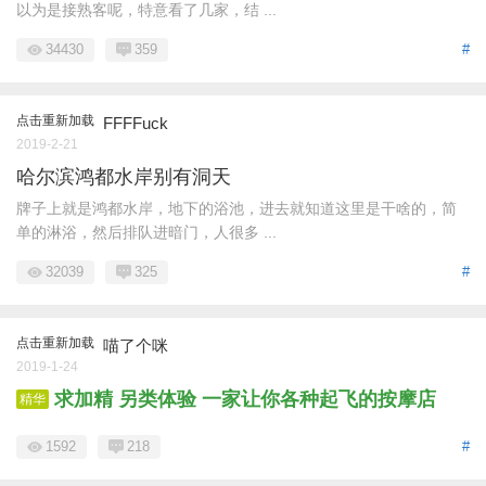
以为是接熟客呢，特意看了几家，结 ...
34430
359
#
点击重新加载
FFFFuck
2019-2-21
哈尔滨鸿都水岸别有洞天
牌子上就是鸿都水岸，地下的浴池，进去就知道这里是干啥的，简
单的淋浴，然后排队进暗门，人很多 ...
32039
325
#
点击重新加载
喵了个咪
2019-1-24
求加精 另类体验 一家让你各种起飞的按摩店
精华
1592
218
#