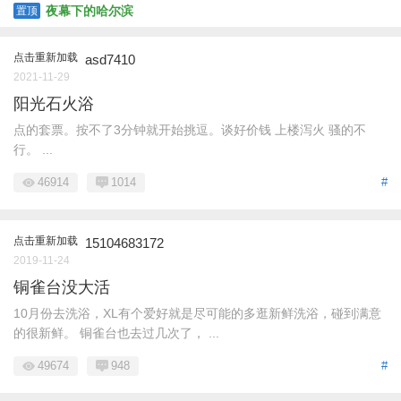
夜幕下的哈尔滨
置顶
点击重新加载
asd7410
2021-11-29
阳光石火浴
点的套票。按不了3分钟就开始挑逗。谈好价钱 上楼泻火 骚的不
行。 ...
46914
1014
#
点击重新加载
15104683172
2019-11-24
铜雀台没大活
10月份去洗浴，XL有个爱好就是尽可能的多逛新鲜洗浴，碰到满意
的很新鲜。 铜雀台也去过几次了， ...
49674
948
#