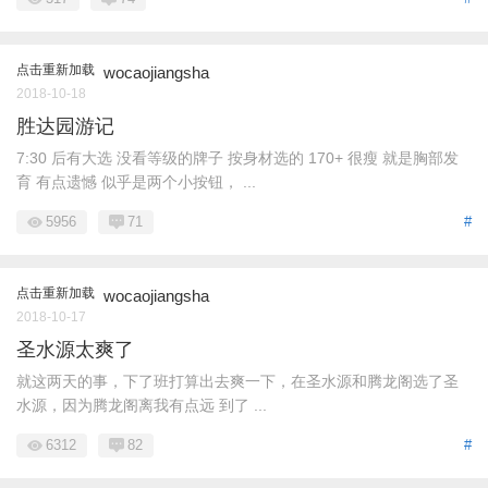
点击重新加载
wocaojiangsha
2018-10-18
胜达园游记
7:30 后有大选 没看等级的牌子 按身材选的 170+ 很瘦 就是胸部发
育 有点遗憾 似乎是两个小按钮， ...
5956
71
#
点击重新加载
wocaojiangsha
2018-10-17
圣水源太爽了
就这两天的事，下了班打算出去爽一下，在圣水源和腾龙阁选了圣
水源，因为腾龙阁离我有点远 到了 ...
6312
82
#