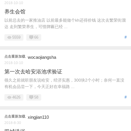
2018-10-10
养生会馆
以前总去的一家推油店 以前最多能做个kh还得价钱 这次去繁荣街溜
达 走到繁荣养生，可惜牌匾已经 ...
5559
66
#
点击重新加载
wocaojiangsha
2018-10-10
第一次去哈安浴池求验证
很久之前就听朋友说哈安，经济实惠，300块2个小时；奈何一直没
有机会品尝一下，今天正好在幸福路 ...
4626
58
#
点击重新加载
xingjian110
2018-8-30