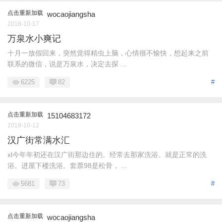
点击重新加载
wocaojiangsha
2018-10-17
万泉水小爽记
十月一放假回来，突然觉得精虫上脑，心情很不愉快，想起来之前
联系的微信，说是万泉水，决定去探 ...
6225
82
#
点击重新加载
15104683172
2018-10-12
汉广街常满水汇
xl今年年初还在汉广街那边住的。经常去那家洗浴。就是正常的洗
浴。进屋下楼洗浴。套票98是松骨， ...
5681
73
#
点击重新加载
wocaojiangsha