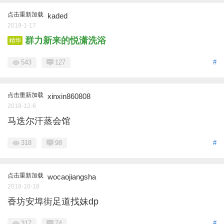
点击重新加载
kaded
2019-1-17
群力新来的悦潇洗浴
精华
543
127
#
点击重新加载
xinxin860808
2018-12-6
马迭尔汗蒸会馆
318
98
#
点击重新加载
wocaojiangsha
2018-10-18
香坊安埠街足道找妹dp
317
74
#