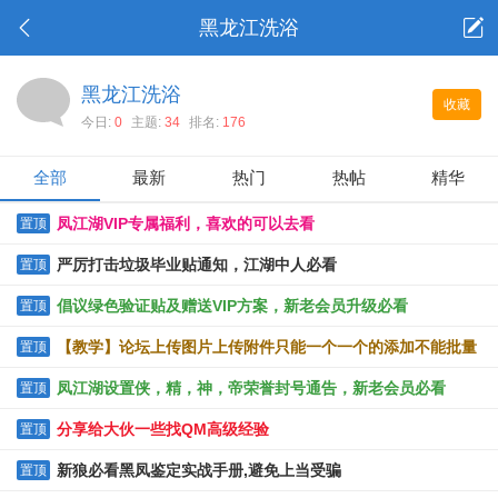
黑龙江洗浴
黑龙江洗浴
收藏
今日:
0
主题:
34
排名:
176
全部
最新
热门
热帖
精华
凤江湖VIP专属福利，喜欢的可以去看
置顶
严厉打击垃圾毕业贴通知，江湖中人必看
置顶
倡议绿色验证贴及赠送VIP方案，新老会员升级必看
置顶
【教学】论坛上传图片上传附件只能一个一个的添加不能批量
置顶
上传的解决办法
凤江湖设置侠，精，神，帝荣誉封号通告，新老会员必看
置顶
分享给大伙一些找QM高级经验
置顶
新狼必看黑凤鉴定实战手册,避免上当受骗
置顶