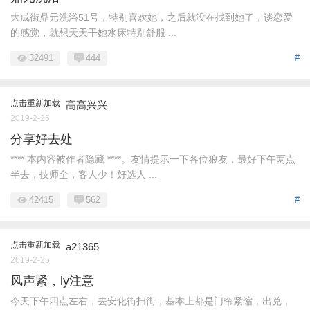
大成街鼎元洗浴51号，特别喜欢她，之后就没在找到她了，谈恋爱
的感觉，就想天天干她水床特别舒服 ...
32491
444
#
点击重新加载
高高兴兴
2019-2-26
分享好去处
**** 本内容被作者隐藏 ****。友情提示一下各位狼友，最好下午两点
半去，技师全，客人少！好选人 ...
42415
562
#
点击重新加载
a21365
2019-2-25
风声紧，ly注意
今天下午四点左右，去安化街扫街，基本上都是门帘紧缩，出兑，