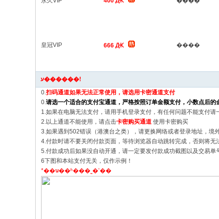
永久VIP
400 Ԫ
����
皇冠VIP
����
666 Ԫ
ע������!
0.
扫码通道如果无法正常使用，请选用卡密通道支付
0.
请选一个适合的支付宝通道，严格按照订单金额支付，小数点后的
1.如果在电脑无法支付，请用手机登录支付，有任何问题不能支付请
2.以上通道不能使用，请点击
卡密购买通道
使用卡密购买
3.如果遇到502错误（港澳台之类），请更换网络或者登录地址，境
4.付款时请不要关闭付款页面，等待浏览器自动跳转完成，否则将无
5.付款成功后如果没自动开通，请一定要发付款成功截图以及交易单号到邮箱f
6下图和本站支付无关，仅作示例！
*��ѡ��ʱ���˷�ʽ��