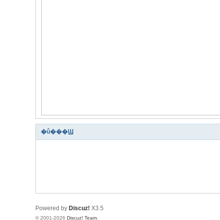
�û���Ϣ
Powered by
Discuz!
X3.5
© 2001-2026
Discuz! Team
.