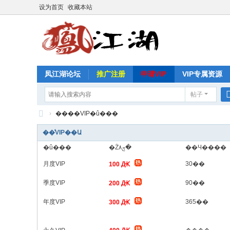
设为首页
收藏本站
凤江湖论坛
推广注册
申请VIP
VIP专属资源
帖子
›
����VIP�û���
凤
��ͨVIP��Ա
江
�û���
�Żݼ۸�
��Ч����
湖
月度VIP
30��
100 Ԫ
论
季度VIP
90��
200 Ԫ
坛
年度VIP
365��
300 Ԫ