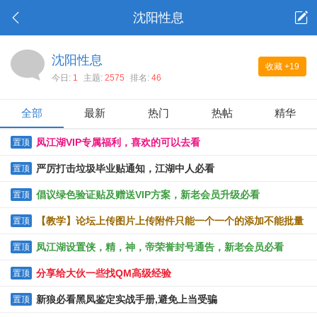
沈阳性息
沈阳性息
收藏
+19
今日:
1
主题:
2575
排名:
46
全部
最新
热门
热帖
精华
凤江湖VIP专属福利，喜欢的可以去看
置顶
严厉打击垃圾毕业贴通知，江湖中人必看
置顶
倡议绿色验证贴及赠送VIP方案，新老会员升级必看
置顶
【教学】论坛上传图片上传附件只能一个一个的添加不能批量
置顶
上传的解决办法
凤江湖设置侠，精，神，帝荣誉封号通告，新老会员必看
置顶
分享给大伙一些找QM高级经验
置顶
新狼必看黑凤鉴定实战手册,避免上当受骗
置顶