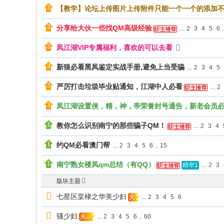
【教学】论坛上传图片上传附件只能一个一个的添加
分享给大伙一些找QM高级经验
...
2
3
4
5
6
.
凤江湖VIP专属福利，喜欢的可以去看
新狼必看黑凤鉴定实战手册,避免上当受骗
...
2
3
4
5
严厉打击垃圾毕业贴通知，江湖中人必看
...
2
凤江湖设置侠，精，神，帝荣誉封号通告，新老会员
教你怎么识别南宁的那些骗子QM！
...
2
3
4
约QM必看澳门帮
...
2
3
4
5
6
..
15
南宁熟女楼凤qm总结（有QQ）
...
2
3
精华1
版块主题
七星区棠棣之华美少妇
...
2
3
4
5
6
火
骚少妇
...
2
3
4
5
6
..
60
火...