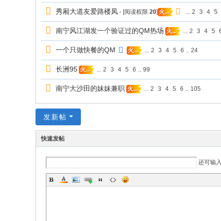
秀厢大道友爱路楼凤
- [阅读权限
20
]
...
2
3
4
5
火...
南宁风江湖发一个验证过的QM热场
...
2
3
4
5
火...
一个只做快餐的QM
...
2
3
4
5
6
..
24
火...
长洲95
...
2
3
4
5
6
..
99
火...
南宁大沙田的妹妹兼职
...
2
3
4
5
6
..
105
火...
发新帖
快速发帖
还可输