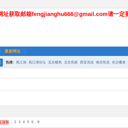
址获取邮箱fengjianghu666@gmail.com请一
最新网址
热搜:
凤江湖
凤江湖论坛
北京楼凤
北京良家
西安洗浴
南京性息
长沙桑拿
搜
索
...
2
3
4
5
6
..
9