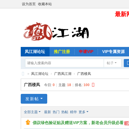
设为首页
收藏本站
最新网
凤江湖论坛
推广注册
申请VIP
VIP专属资源
帖子
»
凤江湖论坛
›
广西凤江湖
›
广西楼凤
凤
广西楼凤
今日:
0
|
主题:
18
|
排名:
100
江
湖
发新帖
论
全部主题
最新
热门
热帖
精华
更多
坛
倡议绿色验证贴及赠送VIP方案，新老会员升级必看