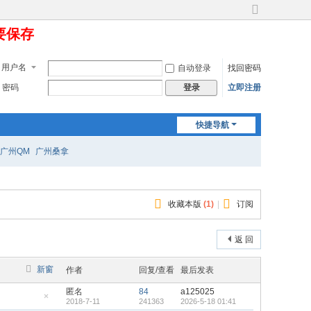
切
定要保存
换
到
宽
用户名
自动登录
找回密码
版
密码
立即注册
登录
快捷导航
广州QM
广州桑拿
收藏本版
(
1
)
|
订阅
返 回
新窗
作者
回复/查看
最后发表
匿名
84
a125025
2018-7-11
241363
2026-5-18 01:41
隐