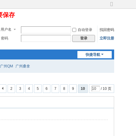
切
定要保存
换
到
宽
用户名
自动登录
找回密码
版
密码
立即注册
登录
快捷导航
广州QM
广州桑拿
2
3
4
5
6
7
8
9
10
/ 10 页