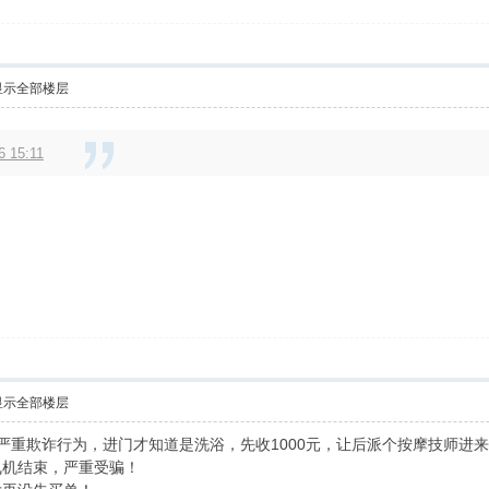
显示全部楼层
 15:11
显示全部楼层
严重欺诈行为，进门才知道是洗浴，先收1000元，让后派个按摩技师进来让
飞机结束，严重受骗！