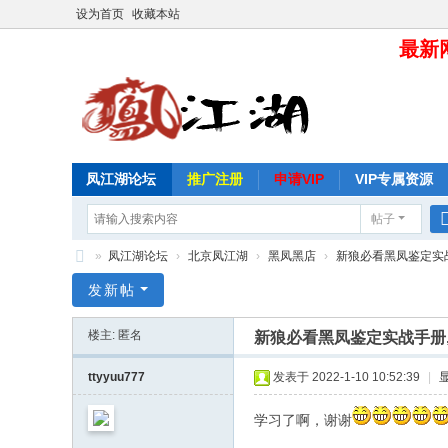
设为首页
收藏本站
最新网
凤江湖论坛
推广注册
申请VIP
VIP专属资源
帖子
»
凤江湖论坛
›
北京凤江湖
›
黑凤黑店
›
新狼必看黑凤鉴定实战手
凤
发新帖
江
楼主: 匿名
新狼必看黑凤鉴定实战手册
湖
论
ttyyuu777
发表于 2022-1-10 10:52:39
|
坛
学习了啊，谢谢