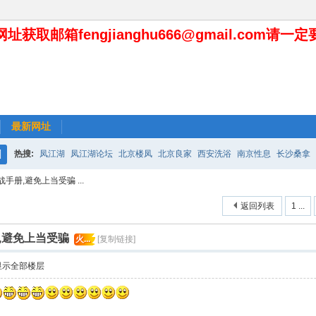
址获取邮箱fengjianghu666@gmail.com请一
最新网址
热搜:
凤江湖
凤江湖论坛
北京楼凤
北京良家
西安洗浴
南京性息
长沙桑拿
搜
册,避免上当受骗 ...
索
返回列表
1 ...
,避免上当受骗
火...
[复制链接]
显示全部楼层