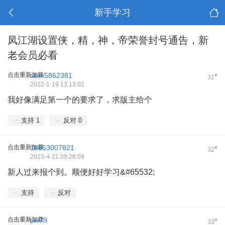
新手学习
凤江湖设置侠，精，神，帝荣誉封号通告，新
老会员必看
点击重新加载
abm5862381
#
31
2022-1-19 13:13:02
我好像满足第一个的要求了，求版主给个
支持
1
反对
0
点击重新加载
18853007821
#
32
2023-4-21 09:26:09
新人过来报个到。顺便好好学习&#65532;
支持
反对
点击重新加载
pw79
#
33