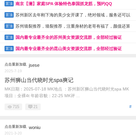
南京【澜】家庭SPA 体验特色泰国抓龙筋，预约QQ
置顶
81056836 QQ 103333612
苏州新区去年刚下海的美少女开课了，绝对领域，服务还可以
置顶
苏州墙裂推荐，墙裂推荐，注重身材的老哥有福了，颜值还算
置顶
可以
国内最专业最齐全的苏州美女资源交流群，全部经过验证
置顶
国内最专业最齐全的昆山美女资源交流群，全部经过验证
置顶
点击重新加载
jsese
2025-7-19
苏州狮山当代晓时光spa爽记
MK日期：2025-07-18 MK地点 ：苏州新区狮山当代晓时光spa MK
项目：全裸4t 年龄容貌：22-25 MK评 ...
715
21
#
点击重新加载
woniu
2021-3-20