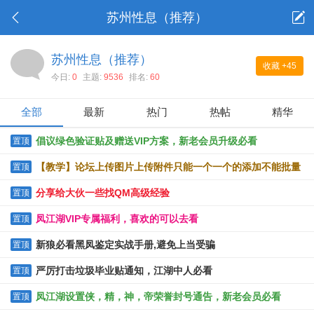
苏州性息（推荐）
苏州性息（推荐）
收藏
+45
今日:
0
主题:
9536
排名:
60
全部
最新
热门
热帖
精华
倡议绿色验证贴及赠送VIP方案，新老会员升级必看
置顶
【教学】论坛上传图片上传附件只能一个一个的添加不能批量
置顶
上传的解决办法
分享给大伙一些找QM高级经验
置顶
凤江湖VIP专属福利，喜欢的可以去看
置顶
新狼必看黑凤鉴定实战手册,避免上当受骗
置顶
严厉打击垃圾毕业贴通知，江湖中人必看
置顶
凤江湖设置侠，精，神，帝荣誉封号通告，新老会员必看
置顶