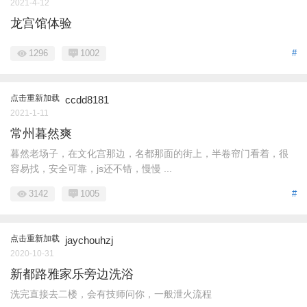
2021-4-12
龙宫馆体验
1296
1002
#
点击重新加载
ccdd8181
2021-1-11
常州暮然爽
暮然老场子，在文化宫那边，名都那面的街上，半卷帘门看着，很
容易找，安全可靠，js还不错，慢慢 ...
3142
1005
#
点击重新加载
jaychouhzj
2020-10-31
新都路雅家乐旁边洗浴
洗完直接去二楼，会有技师问你，一般泄火流程