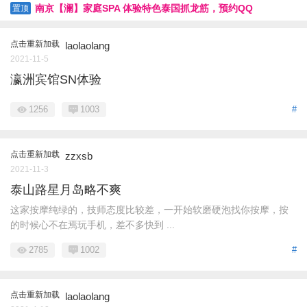
南京【澜】家庭SPA 体验特色泰国抓龙筋，预约QQ
置顶
81056836 QQ 103333612
点击重新加载
laolaolang
2021-11-5
瀛洲宾馆SN体验
1256
1003
#
点击重新加载
zzxsb
2021-11-3
泰山路星月岛略不爽
这家按摩纯绿的，技师态度比较差，一开始软磨硬泡找你按摩，按
的时候心不在焉玩手机，差不多快到 ...
2785
1002
#
点击重新加载
laolaolang