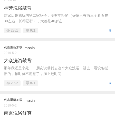
2019-5-2
林芳洗浴敲背
这家店是我玩的第二家场子，没有年轻的（好像只有两三个看着在
30左右，长得还行），大都是40岁左 ...
2951
921
#
点击重新加载
mosin
2019-5-2
大众洗浴敲背
那年我还是个处……朋友说带我去这个大众洗浴，进去一看设备挺
旧的，顿时就不愿意了，加上赶时间 ...
2692
871
#
点击重新加载
mosin
2019-5-2
南京洗浴舒爽