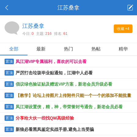
江苏桑拿
江苏桑拿
收藏
+4
今日:
0
主题:
216
排名:
61
全部
最新
热门
热帖
精华
凤江湖VIP专属福利，喜欢的可以去看
置顶
严厉打击垃圾毕业贴通知，江湖中人必看
置顶
倡议绿色验证贴及赠送VIP方案，新老会员升级必看
置顶
【教学】论坛上传图片上传附件只能一个一个的添加不能批量
置顶
上传的解决办法
凤江湖设置侠，精，神，帝荣誉封号通告，新老会员必看
置顶
分享给大伙一些找QM高级经验
置顶
新狼必看黑凤鉴定实战手册,避免上当受骗
置顶