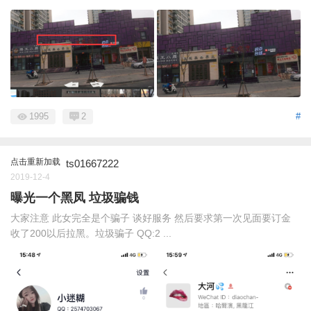
1995
2
#
点击重新加载
ts01667222
2019-12-4
曝光一个黑凤 垃圾骗钱
大家注意 此女完全是个骗子 谈好服务 然后要求第一次见面要订金
收了200以后拉黑。垃圾骗子 QQ:2 ...