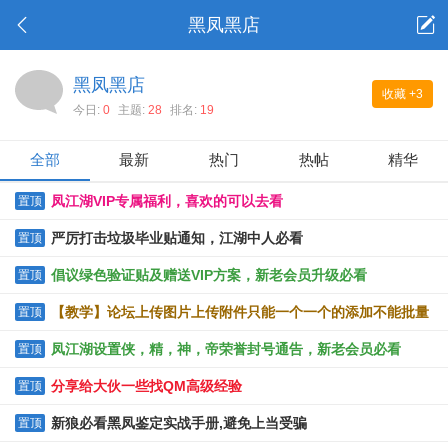
黑凤黑店
黑凤黑店
收藏
+3
今日:
0
主题:
28
排名:
19
全部
最新
热门
热帖
精华
凤江湖VIP专属福利，喜欢的可以去看
置顶
严厉打击垃圾毕业贴通知，江湖中人必看
置顶
倡议绿色验证贴及赠送VIP方案，新老会员升级必看
置顶
【教学】论坛上传图片上传附件只能一个一个的添加不能批量
置顶
上传的解决办法
凤江湖设置侠，精，神，帝荣誉封号通告，新老会员必看
置顶
分享给大伙一些找QM高级经验
置顶
新狼必看黑凤鉴定实战手册,避免上当受骗
置顶