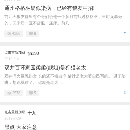
通州格格巫疑似染病，已经有狼友中招!
前几天狼友群里有个哥们说他一个多月前找过格格巫，当时无套做
的，回来后一直不舒服，瘙痒。前几 ...
4356
6
#
点击重新加载
fjh199
2019-8-4
双井百环家园柔柔(靓姐)是狩猎老太
双井泻火巨乳熟女 长的还不错白净 估计是老太婆自己写的。 进了陷
阱，想跑就难了。 你就是老太 ...
2578
5
#
点击重新加载
十九
2019-7-29
黑点 大家注意