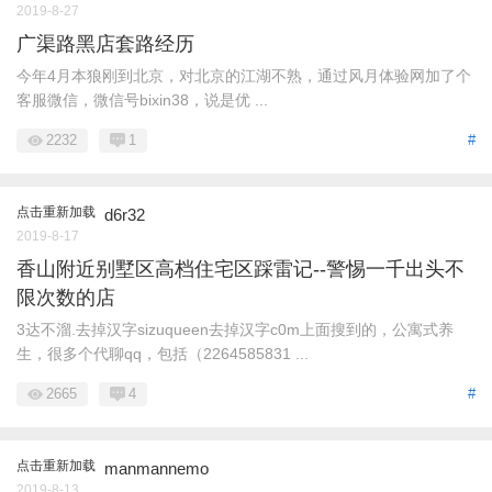
2019-8-27
广渠路黑店套路经历
今年4月本狼刚到北京，对北京的江湖不熟，通过风月体验网加了个
客服微信，微信号bixin38，说是优 ...
2232
1
#
点击重新加载
d6r32
2019-8-17
香山附近别墅区高档住宅区踩雷记--警惕一千出头不
限次数的店
3达不溜.去掉汉字sizuqueen去掉汉字c0m上面搜到的，公寓式养
生，很多个代聊qq，包括（2264585831 ...
2665
4
#
点击重新加载
manmannemo
2019-8-13