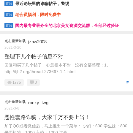
最近论坛里的诈骗帖子，警惕
置顶
老会员福利，限时免费中
置顶
国内最专业最齐全的北京美女资源交流群，全部经过验证
置顶
点击重新加载
jzpw2008
2021-3-20
整理下几个帖子信息不对
回复和买了几个帖子，心意根本不对，没有全部整理：1、
http://fjh2.org/thread-273667-1-1.html ...
1776
0
#
点击重新加载
rocky_twg
2021-3-8
恶性套路诈骗，大家千万不要上当！
加了QQ或者微信后，马上推出一个菜单： 少妇：600 学生妹：800
平面模特：1000 车模：1200 过夜 ...