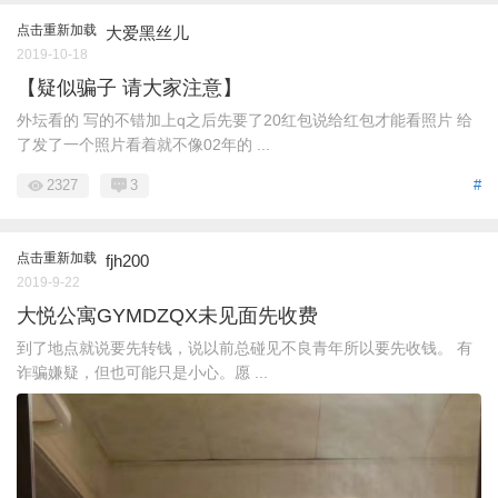
点击重新加载
大爱黑丝儿
2019-10-18
【疑似骗子 请大家注意】
外坛看的 写的不错加上q之后先要了20红包说给红包才能看照片 给
了发了一个照片看着就不像02年的 ...
2327
3
#
点击重新加载
fjh200
2019-9-22
大悦公寓GYMDZQX未见面先收费
到了地点就说要先转钱，说以前总碰见不良青年所以要先收钱。 有
诈骗嫌疑，但也可能只是小心。愿 ...