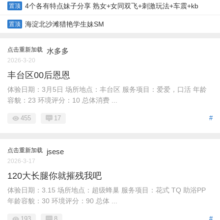
4个各有特点妹子分享 熟女+女同双飞+刺激玩法+车震+kb
置顶
海淀北沙滩猎艳学生妹SM
置顶
点击重新加载
水多多
2026-3-20
丰台区00后恩恩
体验日期：3月5日 场所地点：丰台区 服务项目：爱爱，口活 年龄
容貌：23 环境评分：10 总体消费 ...
455
17
#
点击重新加载
jsese
2026-3-17
120大长腿你就摧残我吧
体验日期：3.15 场所地点：超级蜂巢 服务项目：花式 TQ 助浴PP
年龄容貌：30 环境评分：90 总体 ...
193
8
#