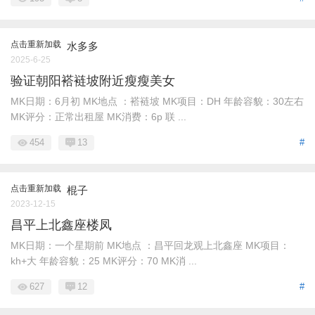
点击重新加载
水多多
2025-6-25
验证朝阳褡裢坡附近瘦瘦美女
MK日期：6月初 MK地点 ：褡裢坡 MK项目：DH 年龄容貌：30左右
MK评分：正常出租屋 MK消费：6p 联 ...
454
13
#
点击重新加载
棍子
2023-12-15
昌平上北鑫座楼凤
MK日期：一个星期前 MK地点 ：昌平回龙观上北鑫座 MK项目：
kh+大 年龄容貌：25 MK评分：70 MK消 ...
627
12
#