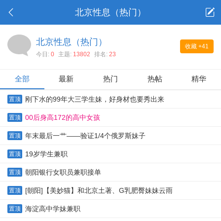
北京性息（热门）
北京性息（热门）
收藏
+41
今日:
0
主题:
13802
排名:
23
全部
最新
热门
热帖
精华
刚下水的99年大三学生妹，好身材也要秀出来
置顶
00后身高172的高中女孩
置顶
年末最后一艹——验证1/4个俄罗斯妹子
置顶
19岁学生兼职
置顶
朝阳银行女职员兼职接单
置顶
[朝阳]【美妙猫】和北京土著、G乳肥臀妹妹云雨
置顶
海淀高中学妹兼职
置顶