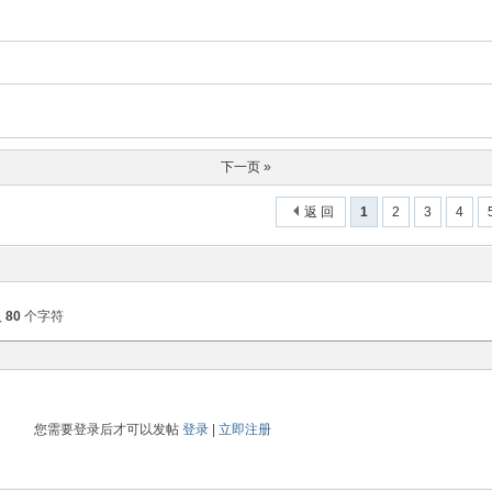
下一页 »
返 回
1
2
3
4
入
80
个字符
您需要登录后才可以发帖
登录
|
立即注册