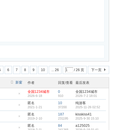
5
6
7
8
9
10
... 26
/ 26 页
下一页
新窗
作者
回复/查看
最后发表
全国1234城市
0
全国1234城市
2026-6-18
910
2026-7-2 18:01
隐
藏
匿名
10
纯游客
置
2021-1-21
37200
2025-11-26 02:52
顶
隐
帖
藏
匿名
187
kisskiss41
置
2019-2-10
231195
2025-9-30 15:10
顶
隐
帖
藏
匿名
84
a125025
置
2018-7-11
241265
2026-5-18 01:41