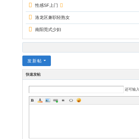
性感SF上门
洛龙区兼职轻熟女
南阳莞式少妇
发新帖
快速发帖
还可输