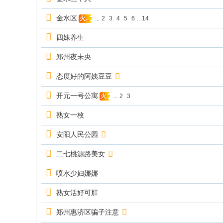
金水区
...
2
3
4
5
6
..
14
火..
四妹养生
郑州夜未央
态度好的阿姨豆豆
开元一号公寓
...
2
3
火
熟女一枚
安阳人民公园
二七桃源路美女
喷水少妇娜娜
熟女活好可肛
郑州惠济区骗子注意