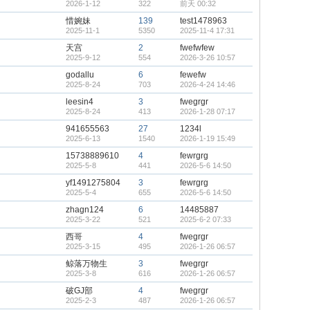
2026-1-12
322
前天 00:32
惜婉妹
139
test1478963
2025-11-1
5350
2025-11-4 17:31
天宫
2
fwefwfew
2025-9-12
554
2026-3-26 10:57
godallu
6
fewefw
2025-8-24
703
2026-4-24 14:46
leesin4
3
fwegrgr
2025-8-24
413
2026-1-28 07:17
941655563
27
1234l
2025-6-13
1540
2026-1-19 15:49
15738889610
4
fewrgrg
2025-5-8
441
2026-5-6 14:50
yf1491275804
3
fewrgrg
2025-5-4
655
2026-5-6 14:50
zhagn124
6
14485887
2025-3-22
521
2025-6-2 07:33
西哥
4
fwegrgr
2025-3-15
495
2026-1-26 06:57
鲸落万物生
3
fwegrgr
2025-3-8
616
2026-1-26 06:57
破GJ部
4
fwegrgr
2025-2-3
487
2026-1-26 06:57