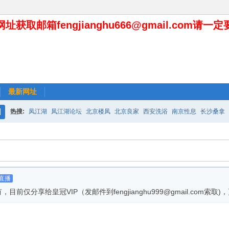
址获取邮箱fengjianghu666@gmail.com请一
最新网址
热搜:
凤江湖
凤江湖论坛
北京楼凤
北京良家
西安洗浴
南京性息
长沙桑拿
搜
索
直播
享给皇冠VIP（发邮件到fengjianghu999@gmail.com索取)，