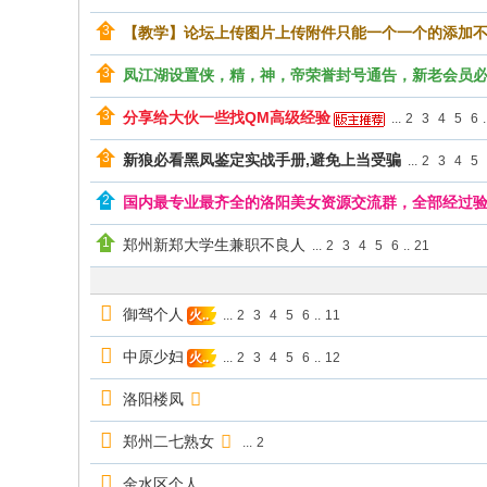
【教学】论坛上传图片上传附件只能一个一个的添加
凤江湖设置侠，精，神，帝荣誉封号通告，新老会员
分享给大伙一些找QM高级经验
...
2
3
4
5
6
.
新狼必看黑凤鉴定实战手册,避免上当受骗
...
2
3
4
5
国内最专业最齐全的洛阳美女资源交流群，全部经过
郑州新郑大学生兼职不良人
...
2
3
4
5
6
..
21
御驾个人
...
2
3
4
5
6
..
11
火..
中原少妇
...
2
3
4
5
6
..
12
火..
洛阳楼凤
郑州二七熟女
...
2
金水区个人