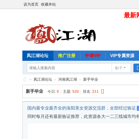
设为首页
收藏本站
最新网
凤江湖论坛
推广注册
申请VIP
VIP专属资源
帖子
»
凤江湖论坛
›
河南凤江湖
›
新手毕业
凤
新手毕业
今日:
0
|
主题:
520
|
排名:
211
江
湖
国内最专业最齐全的洛阳美女资源交流群，全部经过验证
论
同时每月还有最新验证推荐，此资源各大一二三线城市均有，目前仅分
坛