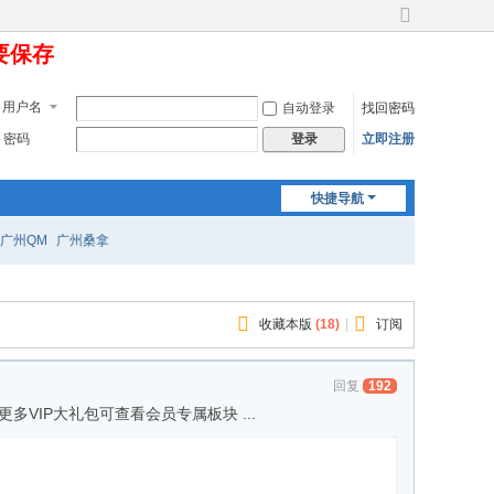
切
定要保存
换
到
宽
用户名
自动登录
找回密码
版
密码
立即注册
登录
快捷导航
广州QM
广州桑拿
收藏本版
(
18
)
|
订阅
回复
192
更多VIP大礼包可查看会员专属板块 ...