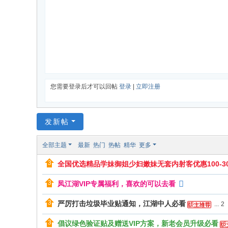
您需要登录后才可以回帖
登录
|
立即注册
发新帖
全部主题
最新
热门
热帖
精华
更多
全国优选精品学妹御姐少妇嫩妹无套内射客优惠100-30
凤江湖VIP专属福利，喜欢的可以去看
严厉打击垃圾毕业贴通知，江湖中人必看
...
2
倡议绿色验证贴及赠送VIP方案，新老会员升级必看