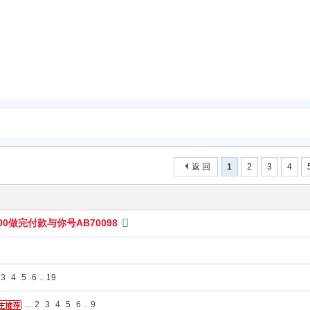
返 回
1
2
3
4
0做完付款与你号AB70098
3
4
5
6
..
19
...
2
3
4
5
6
..
9