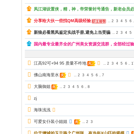
凤江湖设置侠，精，神，帝荣誉封号通告，新老会员
分享给大伙一些找QM高级经验
...
2
3
4
5
6
.
新狼必看黑凤鉴定实战手册,避免上当受骗
...
2
3
4
5
国内最专业最齐全的广州美女资源交流群，全部经过
江高92可+94 95 质量不咋地
...
2
3
4
5
6
..
1
火..
佛山南海里水
...
2
3
4
5
6
..
7
火
大脑御姐
...
2
3
4
5
6
..
8
火
zj
海珠浅浅
可爱女仆装小姐姐
...
2
3
火
位于增城的玉兰路之广州版，有当年X山吓的规模