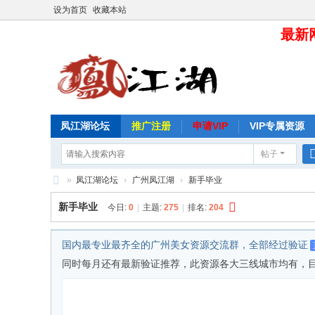
设为首页
收藏本站
最新网
凤江湖论坛
推广注册
申请VIP
VIP专属资源
帖子
»
凤江湖论坛
›
广州凤江湖
›
新手毕业
凤
新手毕业
今日:
0
|
主题:
275
|
排名:
204
江
湖
国内最专业最齐全的广州美女资源交流群，全部经过验证
论
同时每月还有最新验证推荐，此资源各大三线城市均有，目前仅分享给皇
坛