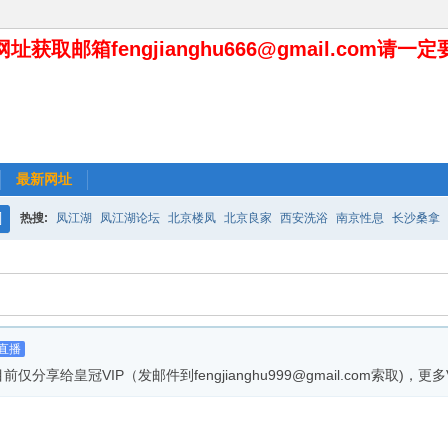
址获取邮箱fengjianghu666@gmail.com请一
最新网址
热搜:
凤江湖
凤江湖论坛
北京楼凤
北京良家
西安洗浴
南京性息
长沙桑拿
搜
索
直播
冠VIP（发邮件到fengjianghu999@gmail.com索取)，更多