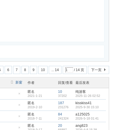
5
6
7
8
9
10
... 14
/ 14 页
下一页
新窗
作者
回复/查看
最后发表
匿名
10
纯游客
2021-1-21
37202
2025-11-26 02:52
隐
藏
匿名
187
kisskiss41
置
2019-2-10
231276
2025-9-30 15:10
顶
隐
帖
藏
匿名
84
a125025
置
2018-7-11
241324
2026-5-18 01:41
顶
隐
帖
藏
匿名
20
ang823
置
2018-3-17
66897
2026-4-8 15:38