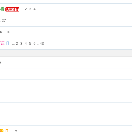
必看
...
2
3
4
.
27
6
..
10
验证
...
2
3
4
5
6
..
43
7
...
2
火