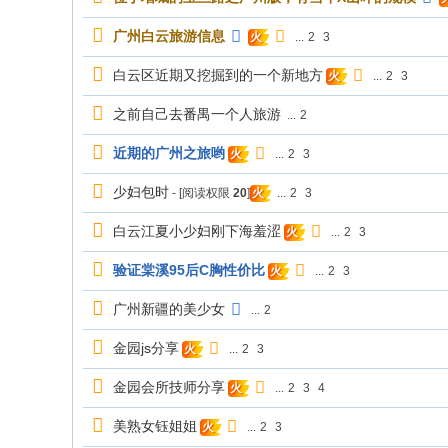
广州白云旅游信息
...
2
3
火
白云区近期又挖掘到的一个新地方
...
2
3
火
之前自己去番禺一个人旅游
...
2
近期的广州之旅哟
...
2
3
火
少妇包时
- [阅读权限
20
]
...
2
3
火
白云江夏小少妇刚下海羞涩
...
2
3
火
验证棠溪95后C胸性价比
...
2
3
火
广州新疆的美少女
...
2
金园js分享
...
2
3
火
金园会所技师分享
...
2
3
4
火
美熟女钰姐姐
...
2
3
火