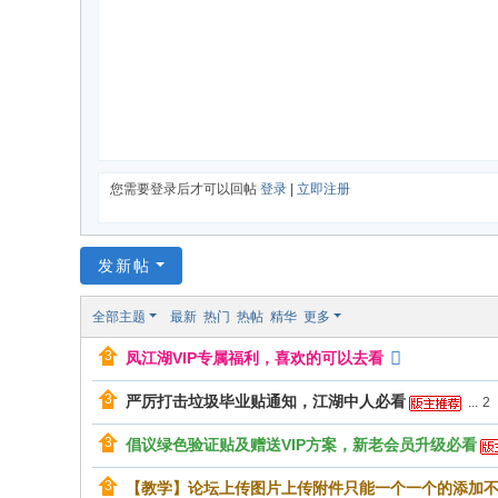
您需要登录后才可以回帖
登录
|
立即注册
发新帖
全部主题
最新
热门
热帖
精华
更多
凤江湖VIP专属福利，喜欢的可以去看
严厉打击垃圾毕业贴通知，江湖中人必看
...
2
倡议绿色验证贴及赠送VIP方案，新老会员升级必看
【教学】论坛上传图片上传附件只能一个一个的添加