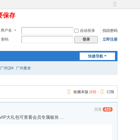
切
定要保存
换
到
宽
用户名
自动登录
找回密码
版
密码
立即注册
登录
快捷导航
广州QM
广州桑拿
收藏本版
(
10
)
|
订阅
回复
425
VIP大礼包可查看会员专属板块 ...