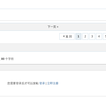
下一页 »
返 回
1
2
3
4
入
80
个字符
您需要登录后才可以发帖
登录
|
立即注册