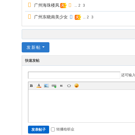
广州海珠楼凤
...
2
3
火
广州东晓南美少女
...
2
3
火
发新帖
快速发帖
还可输
转播给听众
发表帖子