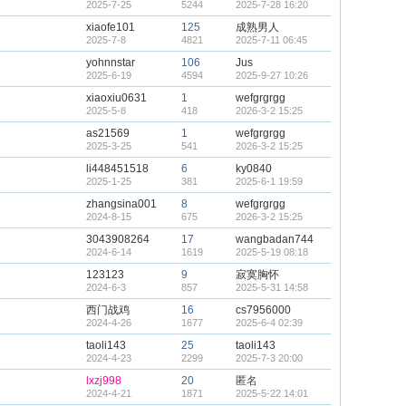
2025-7-25
5244
2025-7-28 16:20
xiaofe101
125
成熟男人
2025-7-8
4821
2025-7-11 06:45
yohnnstar
106
Jus
2025-6-19
4594
2025-9-27 10:26
xiaoxiu0631
1
wefgrgrgg
2025-5-8
418
2026-3-2 15:25
as21569
1
wefgrgrgg
2025-3-25
541
2026-3-2 15:25
li448451518
6
ky0840
2025-1-25
381
2025-6-1 19:59
zhangsina001
8
wefgrgrgg
2024-8-15
675
2026-3-2 15:25
3043908264
17
wangbadan744
2024-6-14
1619
2025-5-19 08:18
123123
9
寂寞胸怀
2024-6-3
857
2025-5-31 14:58
西门战鸡
16
cs7956000
2024-4-26
1677
2025-6-4 02:39
taoli143
25
taoli143
2024-4-23
2299
2025-7-3 20:00
lxzj998
20
匿名
2024-4-21
1871
2025-5-22 14:01