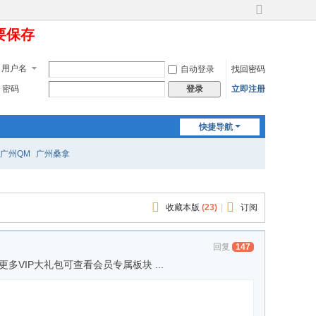
切
定要保存
换
到
宽
用户名
自动登录
找回密码
版
密码
立即注册
登录
快捷导航
广州QM
广州桑拿
收藏本版
(
23
)
|
订阅
回复
147
更多VIP大礼包可查看会员专属板块 ...