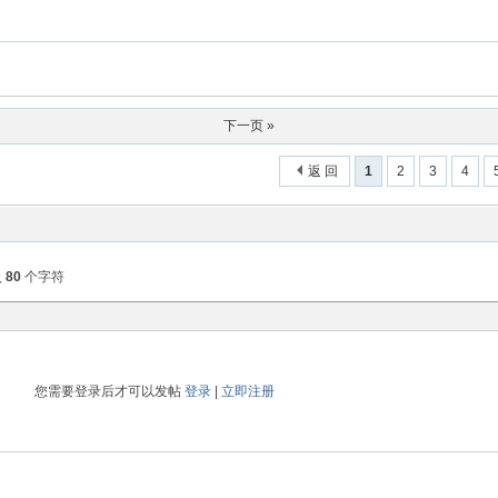
下一页 »
返 回
1
2
3
4
入
80
个字符
您需要登录后才可以发帖
登录
|
立即注册