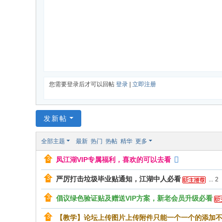
您需要登录后才可以回帖
登录
|
立即注册
发新帖
全部主题
最新
热门
热帖
精华
更多
凤江湖VIP专属福利，喜欢的可以去看
严厉打击垃圾毕业贴通知，江湖中人必看
...
2
倡议绿色验证贴及赠送VIP方案，新老会员升级必看
【教学】论坛上传图片上传附件只能一个一个的添加