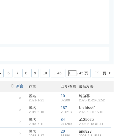
5
6
7
8
9
10
... 45
/ 45 页
下一页
新窗
作者
回复/查看
最后发表
匿名
10
纯游客
2021-1-21
37200
2025-11-26 02:52
隐
藏
匿名
187
kisskiss41
置
2019-2-10
231213
2025-9-30 15:10
顶
隐
帖
藏
匿名
84
a125025
置
2018-7-11
241280
2026-5-18 01:41
顶
隐
帖
藏
匿名
20
ang823
置
2018-3-17
66886
2026-4-8 15:38