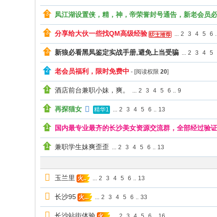
凤江湖设置侠，精，神，帝荣誉封号通告，新老会员
分享给大伙一些找QM高级经验
...
2
3
4
5
6
.
新狼必看黑凤鉴定实战手册,避免上当受骗
...
2
3
4
5
老会员福利，限时免费中
- [阅读权限
20
]
酒店前台兼职小妹，爽。
...
2
3
4
5
6
..
9
再探猫女
...
2
3
4
5
6
..
13
精华1
国内最专业最齐的长沙美女资源交流群，全部经过验
兼职学生妹爽歪歪
...
2
3
4
5
6
..
13
玉兰里
...
2
3
4
5
6
..
13
火..
长沙95
...
2
3
4
5
6
..
33
火...
长沙站街体验
...
2
3
4
5
6
..
16
火..