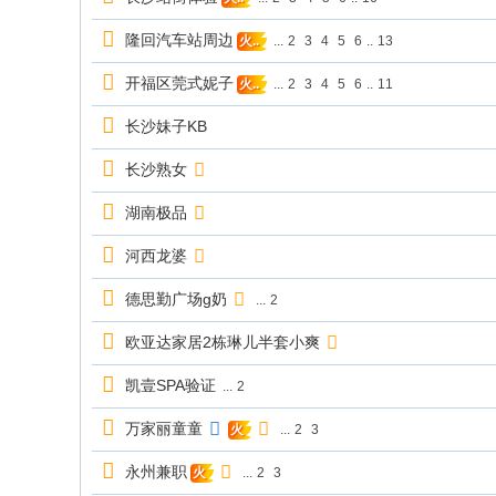
隆回汽车站周边
...
2
3
4
5
6
..
13
火..
开福区莞式妮子
...
2
3
4
5
6
..
11
火..
长沙妹子KB
长沙熟女
湖南极品
河西龙婆
德思勤广场g奶
...
2
欧亚达家居2栋琳儿半套小爽
凯壹SPA验证
...
2
万家丽童童
...
2
3
火
永州兼职
...
2
3
火