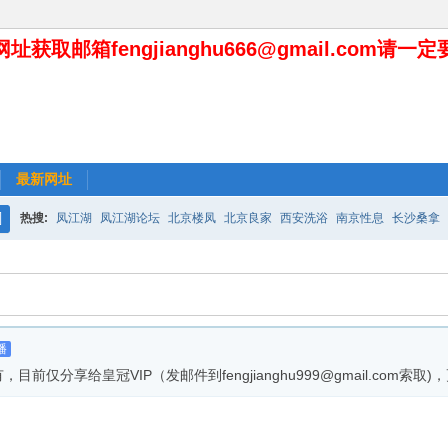
址获取邮箱fengjianghu666@gmail.com请一
最新网址
热搜:
凤江湖
凤江湖论坛
北京楼凤
北京良家
西安洗浴
南京性息
长沙桑拿
搜
索
播
享给皇冠VIP（发邮件到fengjianghu999@gmail.com索取)，