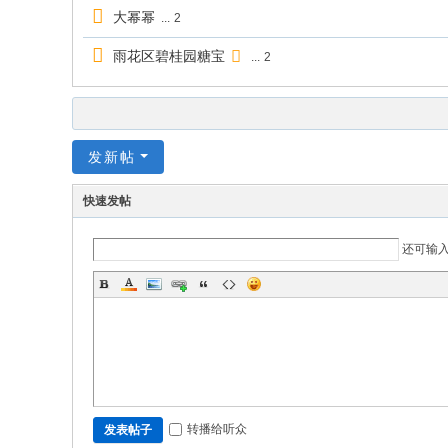
大幂幂
...
2
雨花区碧桂园糖宝
...
2
发新帖
快速发帖
还可输
转播给听众
发表帖子