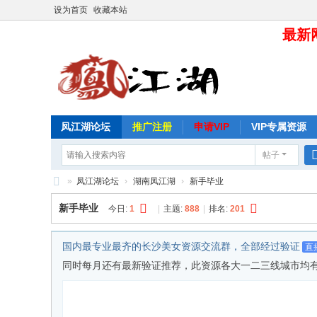
设为首页
收藏本站
最新网
凤江湖论坛
推广注册
申请VIP
VIP专属资源
帖子
»
凤江湖论坛
›
湖南凤江湖
›
新手毕业
凤
新手毕业
今日:
1
|
主题:
888
|
排名:
201
江
湖
国内最专业最齐的长沙美女资源交流群，全部经过验证
直
论
同时每月还有最新验证推荐，此资源各大一二三线城市均有，目前仅分
坛