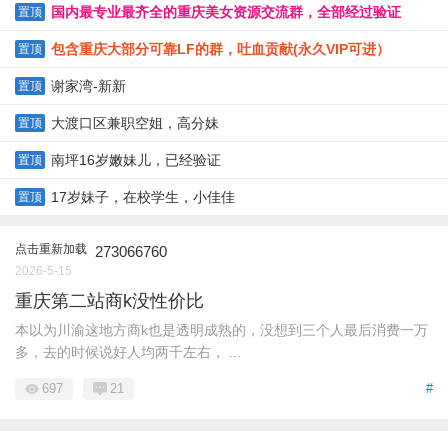
国内最专业最齐全的重庆美女资源交流群，全部经过验证
置顶
包含重庆大部分可靠LF的群，吐血贡献(永久VIP可进）
置顶
谢家湾-新新
置顶
大渡口区兼职空姐，高分妹
置顶
南坪16岁嫩妹儿，已经验证
置顶
17岁妹子，在校学生，小佳佳
置顶
点击重新加载
273066760
2026-5-15
重庆第二站商k没性价比
本以为川渝这地方商k也是透明成熟的，没想到三个人最后消费一万
多，去的时候说好人均两千左右， ...
697
21
#