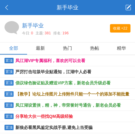
新手毕业
新手毕业
收藏
+22
今日:
0
主题:
381
排名:
196
全部
最新
热门
热帖
精华
凤江湖VIP专属福利，喜欢的可以去看
置顶
严厉打击垃圾毕业贴通知，江湖中人必看
置顶
倡议绿色验证贴及赠送VIP方案，新老会员升级必看
置顶
【教学】论坛上传图片上传附件只能一个一个的添加不能批量
置顶
上传的解决办法
凤江湖设置侠，精，神，帝荣誉封号通告，新老会员必看
置顶
分享给大伙一些找QM高级经验
置顶
新狼必看黑凤鉴定实战手册,避免上当受骗
置顶