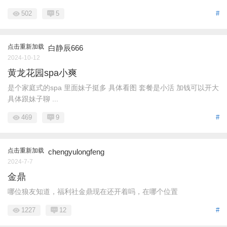
502
5
#
点击重新加载
白静辰666
2024-10-12
黄龙花园spa小爽
是个家庭式的spa 里面妹子挺多 具体看图 套餐是小活 加钱可以开大
具体跟妹子聊 ...
469
9
#
点击重新加载
chengyulongfeng
2024-7-7
金鼎
哪位狼友知道，福利社金鼎现在还开着吗，在哪个位置
1227
12
#