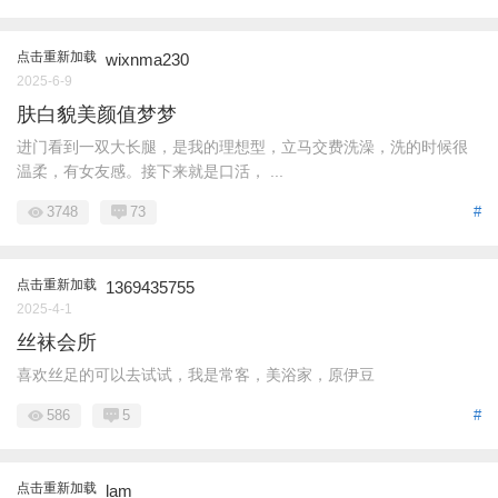
点击重新加载
wixnma230
2025-6-9
肤白貌美颜值梦梦
进门看到一双大长腿，是我的理想型，立马交费洗澡，洗的时候很
温柔，有女友感。接下来就是口活， ...
3748
73
#
点击重新加载
1369435755
2025-4-1
丝袜会所
喜欢丝足的可以去试试，我是常客，美浴家，原伊豆
586
5
#
点击重新加载
lam