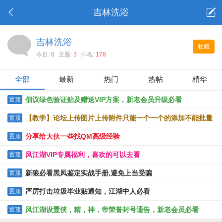
吉林洗浴
吉林洗浴
收藏
今日:
0
主题:
3
排名:
178
全部
最新
热门
热帖
精华
倡议绿色验证贴及赠送VIP方案，新老会员升级必看
置顶
【教学】论坛上传图片上传附件只能一个一个的添加不能批量
置顶
上传的解决办法
分享给大伙一些找QM高级经验
置顶
凤江湖VIP专属福利，喜欢的可以去看
置顶
新狼必看黑凤鉴定实战手册,避免上当受骗
置顶
严厉打击垃圾毕业贴通知，江湖中人必看
置顶
凤江湖设置侠，精，神，帝荣誉封号通告，新老会员必看
置顶