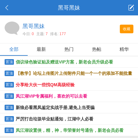
黑哥黑妹
黑哥黑妹
收藏
今日:
0
主题:
7
排名:
177
全部
最新
热门
热帖
精华
倡议绿色验证贴及赠送VIP方案，新老会员升级必看
置顶
【教学】论坛上传图片上传附件只能一个一个的添加不能批量
置顶
上传的解决办法
分享给大伙一些找QM高级经验
置顶
凤江湖VIP专属福利，喜欢的可以去看
置顶
新狼必看黑凤鉴定实战手册,避免上当受骗
置顶
严厉打击垃圾毕业贴通知，江湖中人必看
置顶
凤江湖设置侠，精，神，帝荣誉封号通告，新老会员必看
置顶