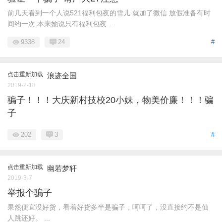
前几天看到一个人说521福利包夜的雪儿 就加了微信 放假准备有时
间约一次 本来她说只有福利包夜 ...
9338
24
#
点击重新加载
浪迹全国
2019-2-18
骗子！！！大庆新村技校20小妹，物美价廉！！！骗
子
202
3
#
点击重新加载
幽若梦轩
2019-3-7
举报个骗子
果然便宜没好货，看着好货多半是骗子，呵呵了，没直接约不是仙
人跳还好。 ...