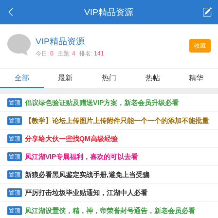
VIP精品资源
VIP精品资源
收藏
今日:
0
主题:
4
排名:
141
全部
最新
热门
热帖
精华
倡议绿色验证贴及赠送VIP方案，新老会员升级必看
置顶
【教学】论坛上传图片上传附件只能一个一个的添加不能批量
置顶
上传的解决办法
分享给大伙一些找QM高级经验
置顶
凤江湖VIP专属福利，喜欢的可以去看
置顶
新狼必看黑凤鉴定实战手册,避免上当受骗
置顶
严厉打击垃圾毕业贴通知，江湖中人必看
置顶
凤江湖设置侠，精，神，帝荣誉封号通告，新老会员必看
置顶