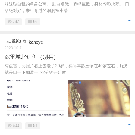
妹妹独自租的单身公寓。 肤白细嫩，双峰巨挺，身材匀称火辣。 口
活绝对好，未生育过的洞洞窄小清 ...
787
66
#
点击重新加载
kaneye
2023-10-7
踩雷城北鲤鱼（别买）
有点雷，比照片看上去老了20岁，实际年龄应该在40岁左右，服务
就是口一下胸滑一下2分钟开始做， ...
600
54
#