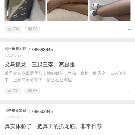
736
58
#
点击重新加载
1798693945
2023-5-29
义乌抓龙，三起三落，爽歪歪
很早就在电报群里加了她们微信，之前一直忙，昨天空一点去体验
了，上来简单分享下。店是在公寓里 ...
701
63
#
点击重新加载
1798693945
2023-5-19
真实体验了一把真正的抓龙筋。非常推荐