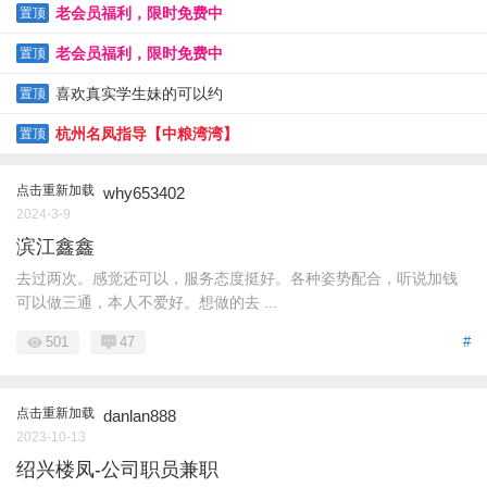
老会员福利，限时免费中
置顶
老会员福利，限时免费中
置顶
喜欢真实学生妹的可以约
置顶
杭州名凤指导【中粮湾湾】
置顶
点击重新加载
why653402
2024-3-9
滨江鑫鑫
去过两次。感觉还可以，服务态度挺好。各种姿势配合，听说加钱
可以做三通，本人不爱好。想做的去 ...
501
47
#
点击重新加载
danlan888
2023-10-13
绍兴楼凤-公司职员兼职