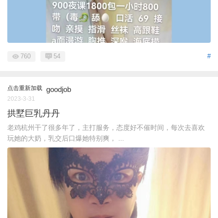
760
54
#
点击重新加载
goodjob
2023-3-31
拱墅巨乳丹丹
老鸡杭州干了很多年了，主打服务，态度好不催时间，每次去喜欢
玩她的大奶，乳交后口爆她特别爽， ...