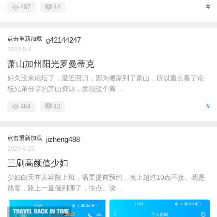
497
44
#
点击重新加载
g42144247
2023-5-4
萧山加州阳光罗曼蒂克
好久没来论坛了，最近回归，因为搬家到了萧山，所以重点看了论
坛兄弟分享的萧山资源，发现这个离 ...
464
43
#
点击重新加载
jizheng488
2023-4-29
三刷高颜值少妇
少妇白天在美容院上班，需要提前预约，晚上超过10点不接。我是
熟客，路上一直催到哪了，快点。说 ...