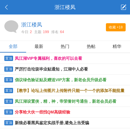
浙江楼凤
浙江楼凤
收藏
+18
今日:
2
主题:
199
排名:
64
全部
最新
热门
热帖
精华
凤江湖VIP专属福利，喜欢的可以去看
置顶
严厉打击垃圾毕业贴通知，江湖中人必看
置顶
倡议绿色验证贴及赠送VIP方案，新老会员升级必看
置顶
【教学】论坛上传图片上传附件只能一个一个的添加不能批量
置顶
上传的解决办法
凤江湖设置侠，精，神，帝荣誉封号通告，新老会员必看
置顶
分享给大伙一些找QM高级经验
置顶
新狼必看黑凤鉴定实战手册,避免上当受骗
置顶