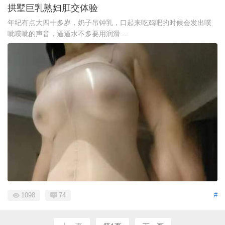
拱墅巨乳熟妇肛交体验
年纪有点大四十多岁，奶子吊钟乳，口起来吃鸡吧的时候会发出噗
呲噗呲的声音，逼逼水不多要用润滑 ...
1098
74
#