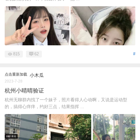
815
62
#
点击重新加载
小木瓜
2023-7-28
杭州小晴晴验证
杭州无聊群内找了一个妹子，照片看得人心动啊，又说是运动型
的，搞得心痒痒，约好三点，结果指挥 ...