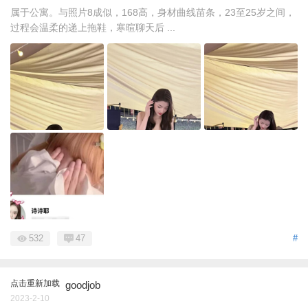
属于公寓。与照片8成似，168高，身材曲线苗条，23至25岁之间，
过程会温柔的递上拖鞋，寒暄聊天后 ...
532
47
#
点击重新加载
goodjob
2023-2-10