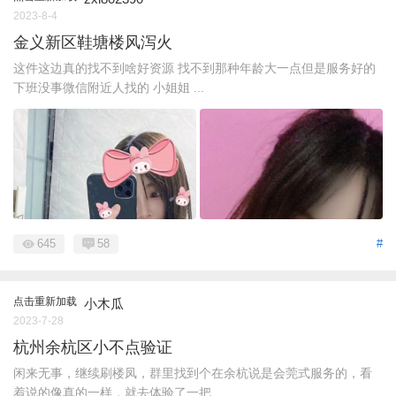
2023-8-4
金义新区鞋塘楼风泻火
这件这边真的找不到啥好资源 找不到那种年龄大一点但是服务好的
下班没事微信附近人找的 小姐姐 ...
645
58
#
点击重新加载
小木瓜
2023-7-28
杭州余杭区小不点验证
闲来无事，继续刷楼凤，群里找到个在余杭说是会莞式服务的，看
着说的像真的一样，就去体验了一把 ...