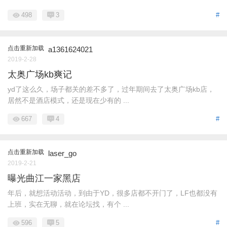
498
3
#
点击重新加载
a1361624021
2019-2-28
太奥广场kb爽记
yd了这么久，场子都关的差不多了，过年期间去了太奥广场kb店，
居然不是酒店模式，还是现在少有的 ...
667
4
#
点击重新加载
laser_go
2019-2-21
曝光曲江一家黑店
年后，就想活动活动，到由于YD，很多店都不开门了，LF也都没有
上班，实在无聊，就在论坛找，有个 ...
596
5
#