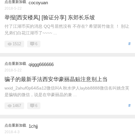
点击重新加载
cocoyuan
2018-5-22
举报[西安楼凤] [验证分享] 东郊长乐坡
付了江湖币买的消息 QQ号居然没有 不存在? 希望斑竹做主 ！ 别让
兄弟们白花江湖币了~~~~ ...
1512
6
#
点击重新加载
qiggg666666
2018-5-22
骗子的最新手法西安华豪丽晶贴注意别上当
wxid_2ahuf0p64i5a12微信叫A.秋水伊人laybb8888微信名叫姚含芙
是骗钱的微信，说是在华豪丽晶的兼 ...
1467
6
#
点击重新加载
1chjj
2018-4-3