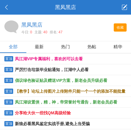
黑凤黑店
黑凤黑店
收藏
今日:
0
主题:
40
排名:
47
全部
最新
热门
热帖
精华
凤江湖VIP专属福利，喜欢的可以去看
置顶
严厉打击垃圾毕业贴通知，江湖中人必看
置顶
倡议绿色验证贴及赠送VIP方案，新老会员升级必看
置顶
【教学】论坛上传图片上传附件只能一个一个的添加不能批量
置顶
上传的解决办法
凤江湖设置侠，精，神，帝荣誉封号通告，新老会员必看
置顶
分享给大伙一些找QM高级经验
置顶
新狼必看黑凤鉴定实战手册,避免上当受骗
置顶