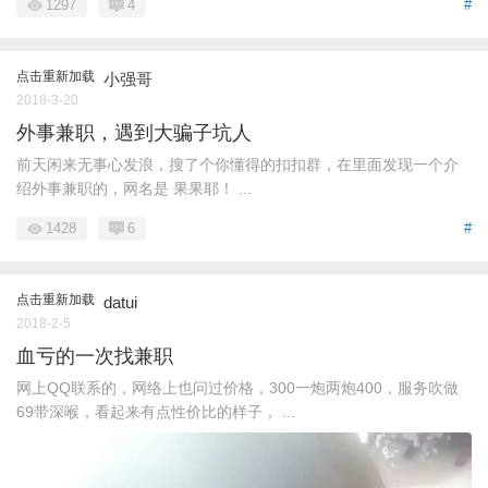
1297
4
#
点击重新加载
小强哥
2018-3-20
外事兼职，遇到大骗子坑人
前天闲来无事心发浪，搜了个你懂得的扣扣群，在里面发现一个介
绍外事兼职的，网名是 果果耶！ ...
1428
6
#
点击重新加载
datui
2018-2-5
血亏的一次找兼职
网上QQ联系的，网络上也问过价格，300一炮两炮400，服务吹做
69带深喉，看起来有点性价比的样子， ...