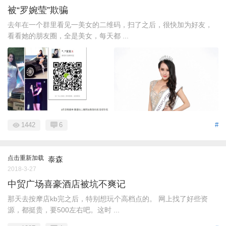
被“罗婉莹”欺骗
去年在一个群里看见一美女的二维码，扫了之后，很快加为好友，
看看她的朋友圈，全是美女，每天都 ...
1442
6
#
点击重新加载
泰森
2018-3-27
中贸广场喜豪酒店被坑不爽记
那天去按摩店kb完之后，特别想玩个高档点的。 网上找了好些资
源，都挺贵，要500左右吧。这时 ...