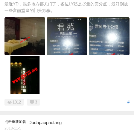
最近YD，很多地方都关门了，各位LY还是尽量的安分点，最好别被
一些富丽堂皇的门头欺骗。 ...
1012
3
#
点击重新加载
Dadapaopaotang
2018-11-5