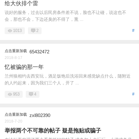
给大伙排个雷
说好的服务，过去以后民房条件差不说，脸也不让碰，说这也不
会，那也不会，下边还臭的不得了，熏 ...
1013
2
#
点击重新加载
65432472
2018-8-17
忆被骗的那一年
兰州狼相约去西安玩，酒足饭饱后洗浴回来感觉缺点什么，随附近
的人约起来，因为我们三个人，开了 ...
953
4
#
点击重新加载
zxl802390
2018-7-20
举报两个不可靠的帖子 疑是拖贴或骗子