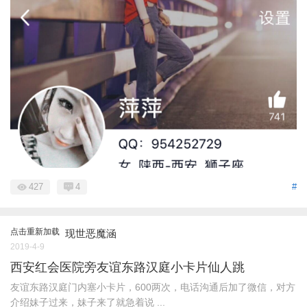
427
4
#
点击重新加载
现世恶魔涵
2019-4-9
西安红会医院旁友谊东路汉庭小卡片仙人跳
友谊东路汉庭门内塞小卡片，600两次，电话沟通后加了微信，对方
介绍妹子过来，妹子来了就急着说 ...