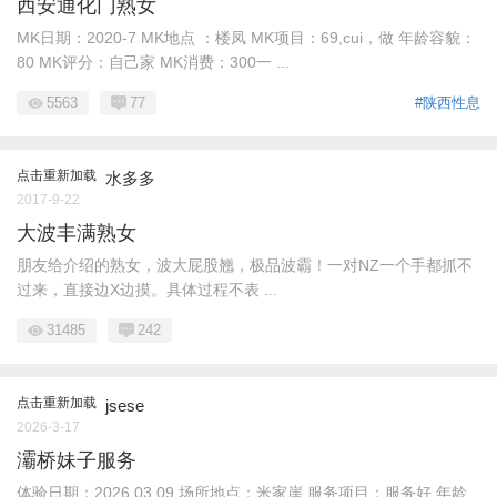
西安通化门熟女
MK日期：2020-7 MK地点 ：楼凤 MK项目：69,cui，做 年龄容貌：
80 MK评分：自己家 MK消费：300一 ...
5563
77
#陕西性息
点击重新加载
水多多
2017-9-22
大波丰满熟女
朋友给介绍的熟女，波大屁股翘，极品波霸！一对NZ一个手都抓不
过来，直接边X边摸。具体过程不表 ...
31485
242
点击重新加载
jsese
2026-3-17
灞桥妹子服务
体验日期：2026.03.09 场所地点：米家崖 服务项目：服务好 年龄