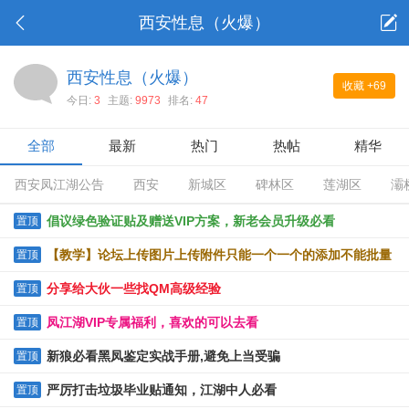
西安性息（火爆）
西安性息（火爆）
收藏
+69
今日:
3
主题:
9973
排名:
47
全部
最新
热门
热帖
精华
西安凤江湖公告
西安
新城区
碑林区
莲湖区
灞
倡议绿色验证贴及赠送VIP方案，新老会员升级必看
置顶
【教学】论坛上传图片上传附件只能一个一个的添加不能批量
置顶
上传的解决办法
分享给大伙一些找QM高级经验
置顶
凤江湖VIP专属福利，喜欢的可以去看
置顶
新狼必看黑凤鉴定实战手册,避免上当受骗
置顶
严厉打击垃圾毕业贴通知，江湖中人必看
置顶