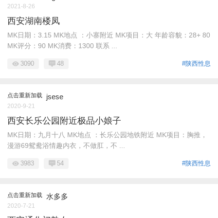
2021-8-26
西安湖南楼凤
MK日期：3.15 MK地点 ：小寨附近 MK项目：大 年龄容貌：28+ 80
MK评分：90 MK消费：1300 联系 ...
3090
48
#陕西性息
点击重新加载
jsese
2020-9-21
西安长乐公园附近极品小娘子
MK日期：九月十八 MK地点 ：长乐公园地铁附近 MK项目：胸推，
漫游69鸳鸯浴情趣内衣，不做肛，不 ...
3983
54
#陕西性息
点击重新加载
水多多
2020-7-21