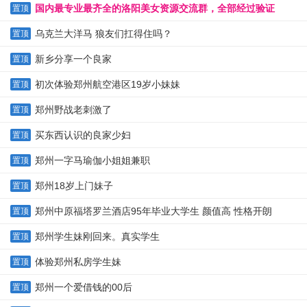
国内最专业最齐全的洛阳美女资源交流群，全部经过验证
置顶
乌克兰大洋马 狼友们扛得住吗？
置顶
新乡分享一个良家
置顶
初次体验郑州航空港区19岁小妹妹
置顶
郑州野战老刺激了
置顶
买东西认识的良家少妇
置顶
郑州一字马瑜伽小姐姐兼职
置顶
郑州18岁上门妹子
置顶
郑州中原福塔罗兰酒店95年毕业大学生 颜值高 性格开朗
置顶
郑州学生妹刚回来。真实学生
置顶
体验郑州私房学生妹
置顶
郑州一个爱借钱的00后
置顶