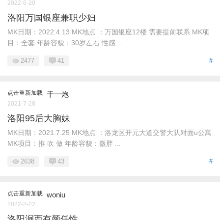
2022-6-20
洛阳万国银座兼职少妇
MK日期：2022.4.13 MK地点 ：万国银座12楼 需要提前联系 MK项
目：全套 年龄容貌：30岁左右 性感 ...
2477
41
#
点击重新加载
干一炮
2021-7-28
洛阳95后大胸妹
MK日期：2021.7.25 MK地点 ：洛龙区开元大道交警大队对面u公寓
MK项目：推 吹 做 年龄容貌：微胖 ...
2638
43
#
点击重新加载
woniu
2022-2-22
洛阳涧西有颜任性