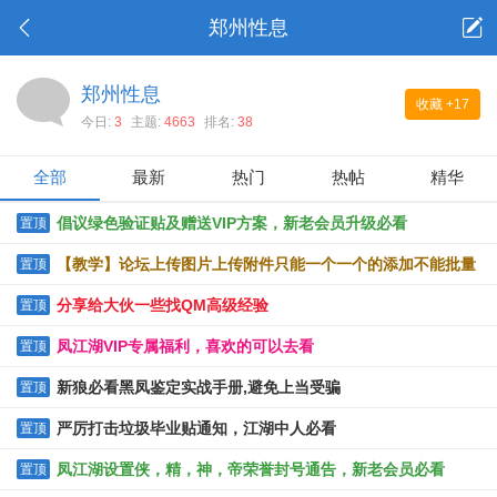
郑州性息
郑州性息
收藏
+17
今日:
3
主题:
4663
排名:
38
全部
最新
热门
热帖
精华
倡议绿色验证贴及赠送VIP方案，新老会员升级必看
置顶
【教学】论坛上传图片上传附件只能一个一个的添加不能批量
置顶
上传的解决办法
分享给大伙一些找QM高级经验
置顶
凤江湖VIP专属福利，喜欢的可以去看
置顶
新狼必看黑凤鉴定实战手册,避免上当受骗
置顶
严厉打击垃圾毕业贴通知，江湖中人必看
置顶
凤江湖设置侠，精，神，帝荣誉封号通告，新老会员必看
置顶