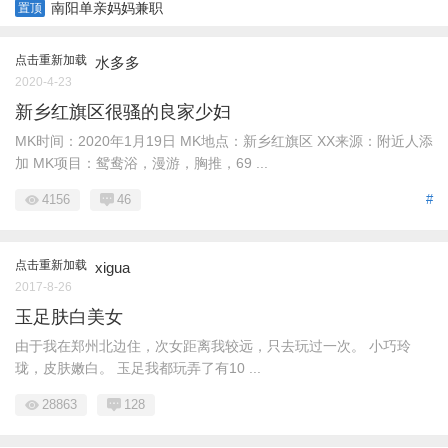
南阳单亲妈妈兼职
置顶
点击重新加载
水多多
2020-4-23
新乡红旗区很骚的良家少妇
MK时间：2020年1月19日 MK地点：新乡红旗区 XX来源：附近人添
加 MK项目：鸳鸯浴，漫游，胸推，69 ...
4156
46
#
点击重新加载
xigua
2017-8-26
玉足肤白美女
由于我在郑州北边住，次女距离我较远，只去玩过一次。 小巧玲
珑，皮肤嫩白。 玉足我都玩弄了有10 ...
28863
128