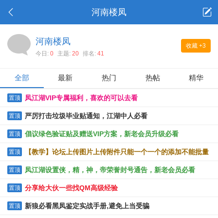
河南楼凤
河南楼凤
收藏
+3
今日:
0
主题:
20
排名:
41
全部
最新
热门
热帖
精华
凤江湖VIP专属福利，喜欢的可以去看
置顶
严厉打击垃圾毕业贴通知，江湖中人必看
置顶
倡议绿色验证贴及赠送VIP方案，新老会员升级必看
置顶
【教学】论坛上传图片上传附件只能一个一个的添加不能批量
置顶
上传的解决办法
凤江湖设置侠，精，神，帝荣誉封号通告，新老会员必看
置顶
分享给大伙一些找QM高级经验
置顶
新狼必看黑凤鉴定实战手册,避免上当受骗
置顶