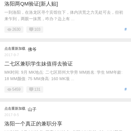
洛阳两QM验证[新人贴]
一到洛阳，在洛龙区寻个宾馆住下，体内洪荒之力无处可去，但初
来乍到，两眼一抹黑，咋办？边上有 ...
2630
103
#
点击重新加载
佛爷
2017-9-7
二七区兼职学生妹值得去验证
MK时间: 9月 MK地点: 二七区郑州大学旁 MM姓名: 学生 MM年龄:
18 MM颜值: 75 MM身高: 160 MK项 ...
5459
131
#
点击重新加载
山子
2017-9-5
洛阳一个真正的兼职分享