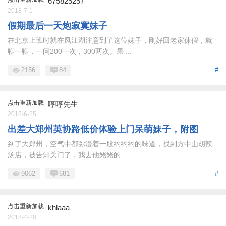
675825257
2018-7-1
假期最后一天炮寂寞妹子
在北京上班时就在凤江湖注意到了这位妹子，刚好回老家休假，就
聊一聊，一问200一次，300两次。果 ...
2156
84
#
点击重新加载
哼哼先生
2018-6-25
出差大郑州英协路低价体验上门呆萌妹子，附图
到了大郑州，空气中都弥漫着一股约约约的味道，找到方中山胡辣
汤店，被告知关门了，我去他姥姥的 ...
9062
681
#
点击重新加载
khlaaa
2018-4-28