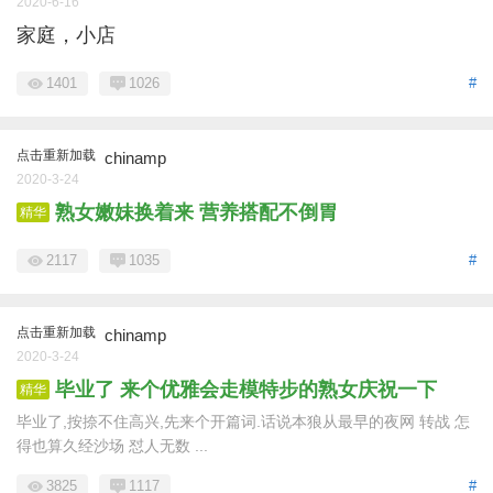
2020-6-16
家庭，小店
1401
1026
#
点击重新加载
chinamp
2020-3-24
熟女嫩妹换着来 营养搭配不倒胃
精华
2117
1035
#
点击重新加载
chinamp
2020-3-24
毕业了 来个优雅会走模特步的熟女庆祝一下
精华
毕业了,按捺不住高兴,先来个开篇词.话说本狼从最早的夜网 转战 怎
得也算久经沙场 怼人无数 ...
3825
1117
#