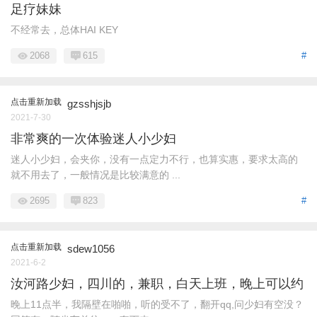
足疗妹妹
不经常去，总体HAI KEY
2068
615
#
点击重新加载
gzsshjsjb
2021-7-30
非常爽的一次体验迷人小少妇
迷人小少妇，会夹你，没有一点定力不行，也算实惠，要求太高的
就不用去了，一般情况是比较满意的 ...
2695
823
#
点击重新加载
sdew1056
2021-6-2
汝河路少妇，四川的，兼职，白天上班，晚上可以约
晚上11点半，我隔壁在啪啪，听的受不了，翻开qq,问少妇有空没？