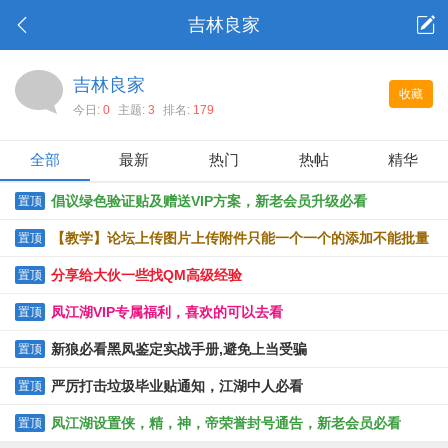
吉林良家
吉林良家
收藏
今日:
0
主题:
3
排名:
179
全部
最新
热门
热帖
精华
倡议绿色验证贴及赠送VIP方案，新老会员升级必看
置顶
【教学】论坛上传图片上传附件只能一个一个的添加不能批量
置顶
上传的解决办法
分享给大伙一些找QM高级经验
置顶
凤江湖VIP专属福利，喜欢的可以去看
置顶
新狼必看黑凤鉴定实战手册,避免上当受骗
置顶
严厉打击垃圾毕业贴通知，江湖中人必看
置顶
凤江湖设置侠，精，神，帝荣誉封号通告，新老会员必看
置顶