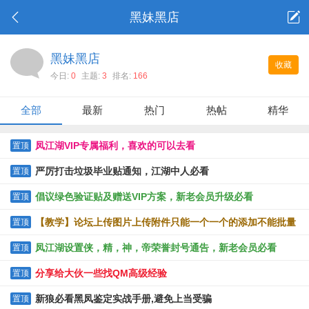
黑妹黑店
黑妹黑店
收藏
今日:
0
主题:
3
排名:
166
全部
最新
热门
热帖
精华
凤江湖VIP专属福利，喜欢的可以去看
置顶
严厉打击垃圾毕业贴通知，江湖中人必看
置顶
倡议绿色验证贴及赠送VIP方案，新老会员升级必看
置顶
【教学】论坛上传图片上传附件只能一个一个的添加不能批量
置顶
上传的解决办法
凤江湖设置侠，精，神，帝荣誉封号通告，新老会员必看
置顶
分享给大伙一些找QM高级经验
置顶
新狼必看黑凤鉴定实战手册,避免上当受骗
置顶