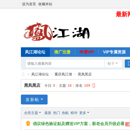
设为首页
收藏本站
最新网
凤江湖论坛
推广注册
申请VIP
VIP专属资源
帖子
»
凤江湖论坛
›
重庆凤江湖
›
黑凤黑店
凤
黑凤黑店
今日:
0
|
主题:
18
|
排名:
109
江
湖
发新帖
论
全部主题
最新
热门
热帖
精华
更多
坛
倡议绿色验证贴及赠送VIP方案，新老会员升级必看