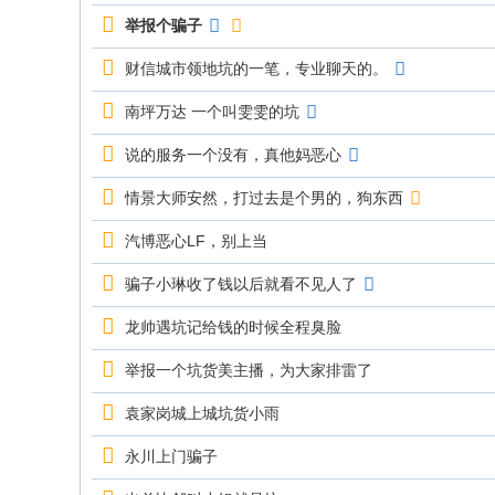
举报个骗子
财信城市领地坑的一笔，专业聊天的。
南坪万达 一个叫雯雯的坑
说的服务一个没有，真他妈恶心
情景大师安然，打过去是个男的，狗东西
汽博恶心LF，别上当
骗子小琳收了钱以后就看不见人了
龙帅遇坑记给钱的时候全程臭脸
举报一个坑货美主播，为大家排雷了
袁家岗城上城坑货小雨
永川上门骗子