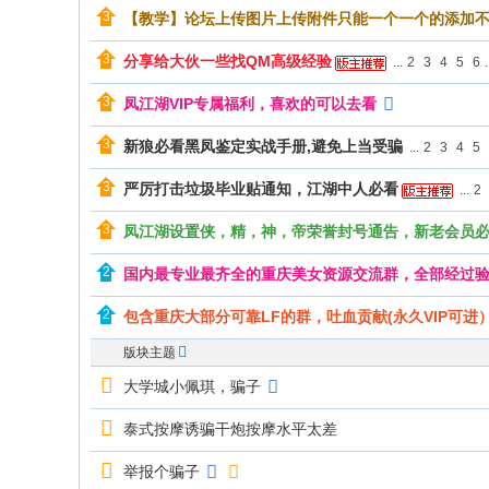
【教学】论坛上传图片上传附件只能一个一个的添加
分享给大伙一些找QM高级经验
...
2
3
4
5
6
.
凤江湖VIP专属福利，喜欢的可以去看
新狼必看黑凤鉴定实战手册,避免上当受骗
...
2
3
4
5
严厉打击垃圾毕业贴通知，江湖中人必看
...
2
凤江湖设置侠，精，神，帝荣誉封号通告，新老会员
国内最专业最齐全的重庆美女资源交流群，全部经过
包含重庆大部分可靠LF的群，吐血贡献(永久VIP可进
版块主题
大学城小佩琪，骗子
泰式按摩诱骗干炮按摩水平太差
举报个骗子