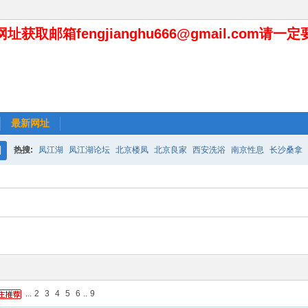
址获取邮箱fengjianghu666@gmail.com请一
最新网址
热搜:
凤江湖
凤江湖论坛
北京楼凤
北京良家
西安洗浴
南京性息
长沙桑拿
搜
索
...
2
3
4
5
6
..
9