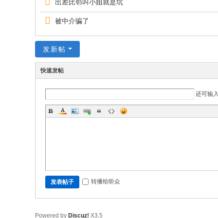
出差比邻叫小姐就是坑
被中介骗了
发新帖
快速发帖
还可输
转播给听众
发表帖子
Powered by
Discuz!
X3.5