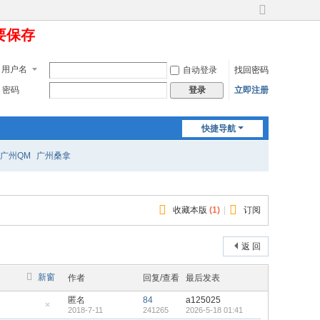
切
定要保存
换
到
宽
用户名
自动登录
找回密码
版
密码
立即注册
登录
快捷导航
广州QM
广州桑拿
收藏本版
(
1
)
|
订阅
返 回
新窗
作者
回复/查看
最后发表
匿名
84
a125025
2018-7-11
241265
2026-5-18 01:41
隐