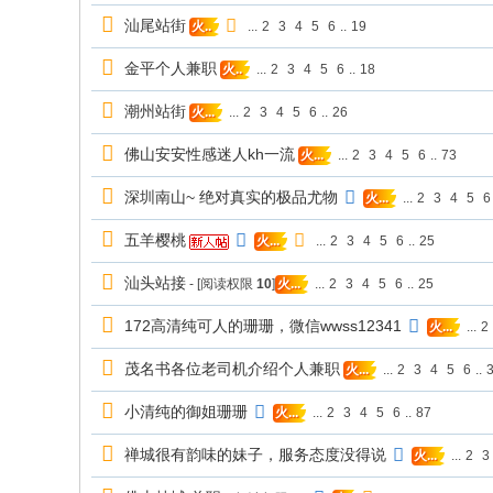
汕尾站街
...
2
3
4
5
6
..
19
火..
金平个人兼职
...
2
3
4
5
6
..
18
火..
潮州站街
...
2
3
4
5
6
..
26
火...
佛山安安性感迷人kh一流
...
2
3
4
5
6
..
73
火...
深圳南山~ 绝对真实的极品尤物
...
2
3
4
5
6
火...
五羊樱桃
...
2
3
4
5
6
..
25
火...
汕头站接
- [阅读权限
10
]
...
2
3
4
5
6
..
25
火...
172高清纯可人的珊珊，微信wwss12341
...
2
火...
茂名书各位老司机介绍个人兼职
...
2
3
4
5
6
..
火...
小清纯的御姐珊珊
...
2
3
4
5
6
..
87
火...
禅城很有韵味的妹子，服务态度没得说
...
2
3
火...