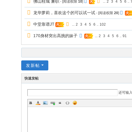
佛山桂城 兼职
- [阅读权限
10
]
...
2
3
4
5
6
..
火
龙华萝莉，喜欢这个的可以试一试
- [阅读权限
20
]
火...
中堂靠谱JT
...
2
3
4
5
6
..
102
火...
170身材突出高挑的妹子
...
2
3
4
5
6
..
91
火...
发新帖
快速发帖
还可输