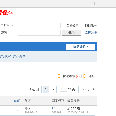
切
定要保存
换
到
宽
用户名
自动登录
找回密码
版
密码
立即注册
登录
快捷导航
广州QM
广州桑拿
收藏本版
(
2
)
|
订阅
返 回
1
2
/ 2 页
下一页
新窗
作者
回复/查看
最后发表
匿名
84
a125025
2018-7-11
241362
2026-5-18 01:41
隐