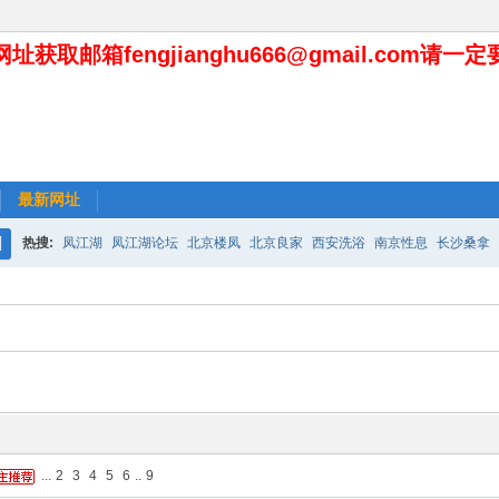
址获取邮箱fengjianghu666@gmail.com请一
最新网址
热搜:
凤江湖
凤江湖论坛
北京楼凤
北京良家
西安洗浴
南京性息
长沙桑拿
搜
索
...
2
3
4
5
6
..
9