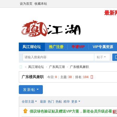
设为首页
收藏本站
最新网
凤江湖论坛
推广注册
申请VIP
VIP专属资源
帖子
»
凤江湖论坛
›
广东凤江湖
›
广东楼凤兼职
凤
广东楼凤兼职
今日:
0
|
主题:
38
|
排名:
104
江
湖
发新帖
论
全部主题
最新
热门
热帖
精华
更多
坛
倡议绿色验证贴及赠送VIP方案，新老会员升级必看