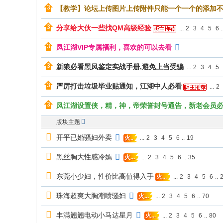
【教学】论坛上传图片上传附件只能一个一个的添加
分享给大伙一些找QM高级经验
...
2
3
4
5
6
.
凤江湖VIP专属福利，喜欢的可以去看
新狼必看黑凤鉴定实战手册,避免上当受骗
...
2
3
4
5
严厉打击垃圾毕业贴通知，江湖中人必看
...
2
凤江湖设置侠，精，神，帝荣誉封号通告，新老会员
版块主题
开平已婚骚妇外卖
...
2
3
4
5
6
..
19
火..
黑丝胸大性感冷嫣
...
2
3
4
5
6
..
35
火...
东莞小少妇，性价比高值得入手
...
2
3
4
5
6
..
火...
珠海超爽大胸潮喷骚妇
...
2
3
4
5
6
..
70
火...
丰满翘翘电动小马达星月
...
2
3
4
5
6
..
80
火...