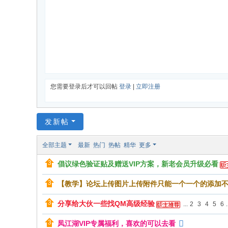
您需要登录后才可以回帖
登录
|
立即注册
发新帖
全部主题
最新
热门
热帖
精华
更多
倡议绿色验证贴及赠送VIP方案，新老会员升级必看
【教学】论坛上传图片上传附件只能一个一个的添加
分享给大伙一些找QM高级经验
...
2
3
4
5
6
.
凤江湖VIP专属福利，喜欢的可以去看