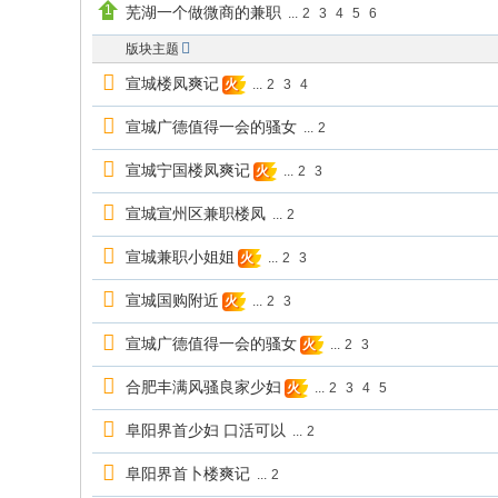
芜湖一个做微商的兼职
...
2
3
4
5
6
版块主题
宣城楼凤爽记
...
2
3
4
火
宣城广德值得一会的骚女
...
2
宣城宁国楼凤爽记
...
2
3
火
宣城宣州区兼职楼凤
...
2
宣城兼职小姐姐
...
2
3
火
宣城国购附近
...
2
3
火
宣城广德值得一会的骚女
...
2
3
火
合肥丰满风骚良家少妇
...
2
3
4
5
火
阜阳界首少妇 口活可以
...
2
阜阳界首卜楼爽记
...
2