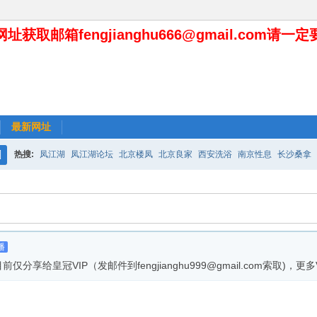
址获取邮箱fengjianghu666@gmail.com请一
最新网址
热搜:
凤江湖
凤江湖论坛
北京楼凤
北京良家
西安洗浴
南京性息
长沙桑拿
搜
索
播
皇冠VIP（发邮件到fengjianghu999@gmail.com索取)，