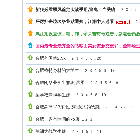
新狼必看黑凤鉴定实战手册,避免上当受骗
...
2
3
4
5
严厉打击垃圾毕业贴通知，江湖中人必看
...
2
凤江湖设置侠，精，神，帝荣誉封号通告，新老会员
国内最专业最齐全的马鞍山美女资源交流群，全部经
合肥外国菜2.5k
...
2
3
4
5
6
..
20
合肥模特身材的大学生
...
2
3
4
5
6
..
17
合肥刚毕业学生兼职 温柔
...
2
3
4
5
6
..
9
某学校兼职学生妹
...
2
3
4
5
6
..
19
合肥身高183东北成熟女人的诱惑
...
2
3
4
5
6
..
7
合肥一家有情调的kb店
...
2
3
芜湖大战学生妹
...
2
3
4
5
6
..
11