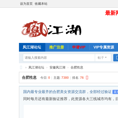
设为首页
收藏本站
最新网
凤江湖论坛
推广注册
申请VIP
VIP专属资源
帖子
»
凤江湖论坛
›
安徽凤江湖
›
合肥性息
凤
合肥性息
今日:
0
|
主题:
7380
|
排名:
76
江
湖
国内最专业最齐的合肥美女资源交流群，全部经过验证
直
论
同时每月还有最新验证推荐，此资源各大三线城市均有，目前仅分享给
坛