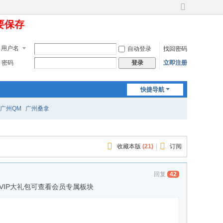
切
定要保存
换
到
宽
用户名
自动登录
找回密码
版
密码
立即注册
登录
快捷导航
广州QM
广州桑拿
收藏本版
(
21
)
|
订阅
回复
42
更多VIP大礼包可查看会员专属板块