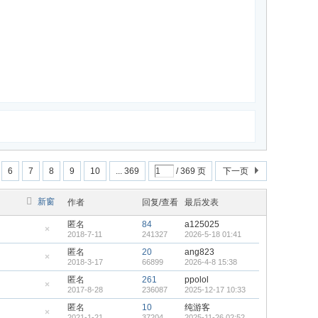
6
7
8
9
10
... 369
/ 369 页
下一页
新窗
作者
回复/查看
最后发表
匿名
84
a125025
2018-7-11
241327
2026-5-18 01:41
隐
藏
匿名
20
ang823
置
2018-3-17
66899
2026-4-8 15:38
顶
隐
帖
藏
匿名
261
ppolol
置
2017-8-28
236087
2025-12-17 10:33
顶
隐
帖
藏
匿名
10
纯游客
置
2021-1-21
37204
2025-11-26 02:52