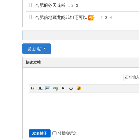
合肥服务天花板
...
2
3
合肥信地藏龙阁菲姐还可以
...
2
3
4
火
发新帖
快速发帖
还可输
转播给听众
发表帖子