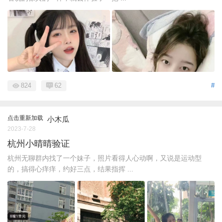
824
62
#
点击重新加载
小木瓜
2023-7-28
杭州小晴晴验证
杭州无聊群内找了一个妹子，照片看得人心动啊，又说是运动型
的，搞得心痒痒，约好三点，结果指挥 ...