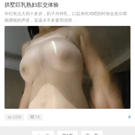
拱墅巨乳熟妇肛交体验
年纪有点大四十多岁，奶子吊钟乳，口起来吃鸡吧的时候会发出噗
呲噗呲的声音，逼逼水不多要用润滑 ...
1104
74
#