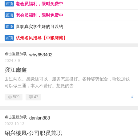
老会员福利，限时免费中
置顶
老会员福利，限时免费中
置顶
喜欢真实学生妹的可以约
置顶
杭州名凤指导【中粮湾湾】
置顶
点击重新加载
why653402
2024-3-9
滨江鑫鑫
去过两次。感觉还可以，服务态度挺好。各种姿势配合，听说加钱
可以做三通，本人不爱好。想做的去 ...
509
47
#
点击重新加载
danlan888
2023-10-13
绍兴楼凤-公司职员兼职