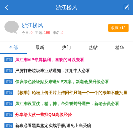
浙江楼凤
浙江楼凤
收藏
+18
今日:
0
主题:
199
排名:
5
全部
最新
热门
热帖
精华
凤江湖VIP专属福利，喜欢的可以去看
置顶
严厉打击垃圾毕业贴通知，江湖中人必看
置顶
倡议绿色验证贴及赠送VIP方案，新老会员升级必看
置顶
【教学】论坛上传图片上传附件只能一个一个的添加不能批量
置顶
上传的解决办法
凤江湖设置侠，精，神，帝荣誉封号通告，新老会员必看
置顶
分享给大伙一些找QM高级经验
置顶
新狼必看黑凤鉴定实战手册,避免上当受骗
置顶