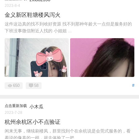
2023-8-4
金义新区鞋塘楼风泻火
这件这边真的找不到啥好资源 找不到那种年龄大一点但是服务好的
下班没事微信附近人找的 小姐姐 ...
650
58
#
点击重新加载
小木瓜
2023-7-28
杭州余杭区小不点验证
闲来无事，继续刷楼凤，群里找到个在余杭说是会莞式服务的，看
着说的像真的一样，就去体验了一把 ...