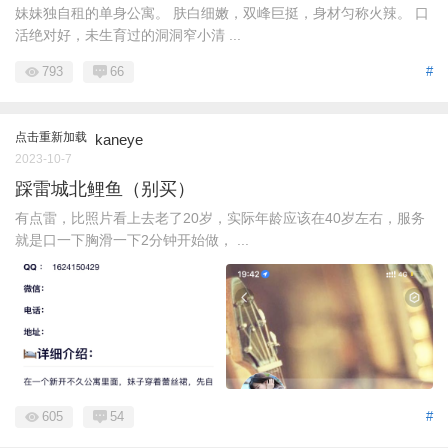
妹妹独自租的单身公寓。 肤白细嫩，双峰巨挺，身材匀称火辣。 口
活绝对好，未生育过的洞洞窄小清 ...
793
66
#
点击重新加载
kaneye
2023-10-7
踩雷城北鲤鱼（别买）
有点雷，比照片看上去老了20岁，实际年龄应该在40岁左右，服务
就是口一下胸滑一下2分钟开始做， ...
605
54
#