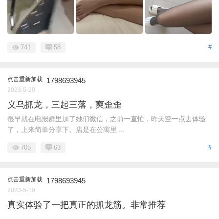
741
58
#
点击重新加载
1798693945
2023-5-29
义乌抓龙，三起三落，爽歪歪
很早就在电报群里加了她们微信，之前一直忙，昨天空一点去体验
了，上来简单分享下。店是在公寓里 ...
705
63
#
点击重新加载
1798693945
2023-5-19
真实体验了一把真正的抓龙筋。非常推荐