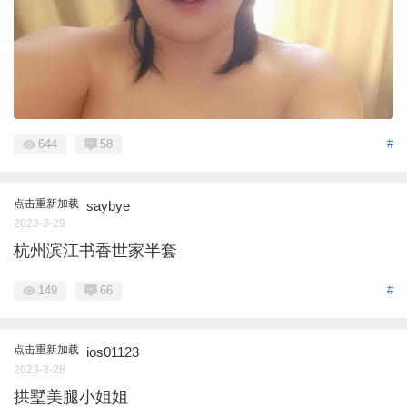
644
58
#
点击重新加载
saybye
2023-3-29
杭州滨江书香世家半套
149
66
#
点击重新加载
ios01123
2023-3-28
拱墅美腿小姐姐