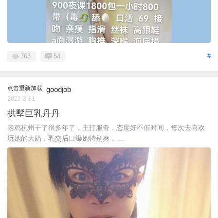
763
54
#
点击重新加载
goodjob
2023-3-31
拱墅巨乳丹丹
老鸡杭州干了很多年了，主打服务，态度好不催时间，每次去喜欢
玩她的大奶，乳交后口爆她特别爽， ...