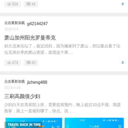
504
44
#
点击重新加载
g42144247
2023-5-4
萧山加州阳光罗曼蒂克
好久没来论坛了，最近回归，因为搬家到了萧山，所以重点看了论
坛兄弟分享的萧山资源，发现这个离 ...
474
43
#
点击重新加载
jizheng488
2023-4-29
三刷高颜值少妇
少妇白天在美容院上班，需要提前预约，晚上超过10点不接。我是
熟客，路上一直催到哪了，快点。说 ...