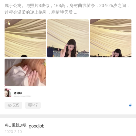
属于公寓。与照片8成似，168高，身材曲线苗条，23至25岁之间，
过程会温柔的递上拖鞋，寒暄聊天后 ...
535
47
#
点击重新加载
goodjob
2023-2-10