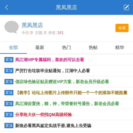
黑凤黑店
黑凤黑店
收藏
今日:
0
主题:
3
排名:
161
全部
最新
热门
热帖
精华
凤江湖VIP专属福利，喜欢的可以去看
置顶
严厉打击垃圾毕业贴通知，江湖中人必看
置顶
倡议绿色验证贴及赠送VIP方案，新老会员升级必看
置顶
【教学】论坛上传图片上传附件只能一个一个的添加不能批量
置顶
上传的解决办法
凤江湖设置侠，精，神，帝荣誉封号通告，新老会员必看
置顶
分享给大伙一些找QM高级经验
置顶
新狼必看黑凤鉴定实战手册,避免上当受骗
置顶