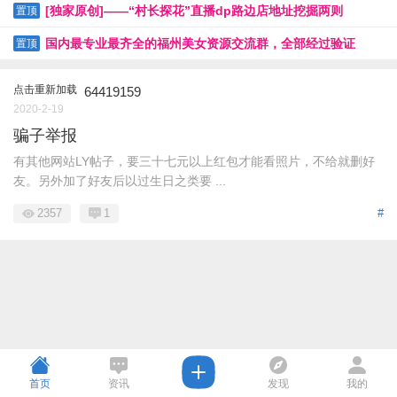
[独家原创]——“村长探花”直播dp路边店地址挖掘两则
置顶
国内最专业最齐全的福州美女资源交流群，全部经过验证
置顶
点击重新加载
64419159
2020-2-19
骗子举报
有其他网站LY帖子，要三十七元以上红包才能看照片，不给就删好
友。另外加了好友后以过生日之类要 ...
2357
1
#
首页
资讯
发现
我的