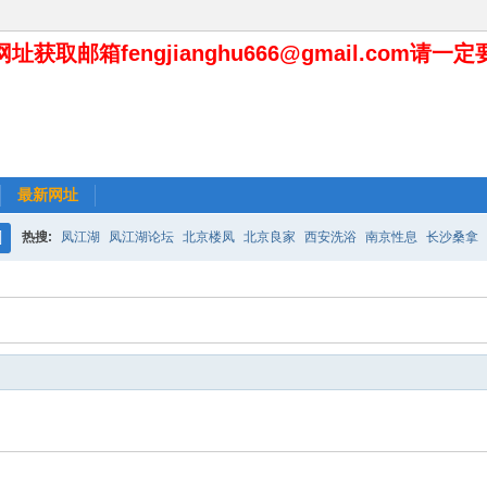
址获取邮箱fengjianghu666@gmail.com请一
最新网址
热搜:
凤江湖
凤江湖论坛
北京楼凤
北京良家
西安洗浴
南京性息
长沙桑拿
搜
索