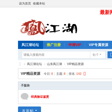
设为首页
收藏本站
最新网
凤江湖论坛
推广注册
申请VIP
VIP专属资源
帖子
»
凤江湖论坛
›
山东凤江湖
›
VIP精品资源
凤
VIP精品资源
今日:
0
|
主题:
8
|
排名:
142
江
湖
子版块
论
经典验证鉴赏
坛
发新帖