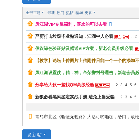
全部主题
最新
热门
热帖
精华
更多
凤江湖VIP专属福利，喜欢的可以去看
严厉打击垃圾毕业贴通知，江湖中人必看
...
2
倡议绿色验证贴及赠送VIP方案，新老会员升级必看
【教学】论坛上传图片上传附件只能一个一个的添加
凤江湖设置侠，精，神，帝荣誉封号通告，新老会员
分享给大伙一些找QM高级经验
...
2
3
4
5
6
.
新狼必看黑凤鉴定实战手册,避免上当受骗
...
2
3
4
5
青岛市北区《验证无套路》大活可啪啪啪，给口，放
发新帖