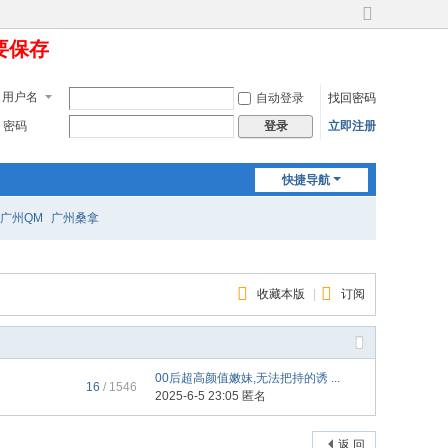
切
定要保存
换
到
宽
用户名
自动登录
找回密码
版
密码
立即注册
登录
快捷导航
广州QM
广州桑拿
收藏本版
|
订阅
00后超高颜值嫩妹,无法把持的诱 ...
16
/ 1546
2025-6-5 23:05 匿名
返 回