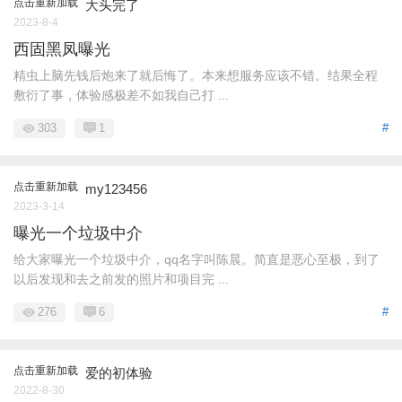
点击重新加载
大头完了
2023-8-4
西固黑凤曝光
精虫上脑先钱后炮来了就后悔了。本来想服务应该不错。结果全程
敷衍了事，体验感极差不如我自己打 ...
303
1
#
点击重新加载
my123456
2023-3-14
曝光一个垃圾中介
给大家曝光一个垃圾中介，qq名字叫陈晨。简直是恶心至极，到了
以后发现和去之前发的照片和项目完 ...
276
6
#
点击重新加载
爱的初体验
2022-8-30