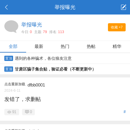
举报曝光
举报曝光
收藏
+7
今日:
0
主题:
79
排名:
113
全部
最新
热门
热帖
精华
遇到的各种骗术，各位狼友注意
置顶
甘肃区骗子集合贴，验证必看（不断更新中）
置顶
点击重新加载
dfbb0001
2024-6-11
发错了，求删帖
91
0
#