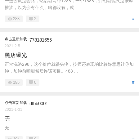
一进去就是套路，然后就两种1288，一个1588，介绍就说只是按摩
推油，以为会有什么，啥都没有，就 ...
283
2
#
点击重新加载
778181655
2021-2-5
黑店曝光
正常洗浴298，这个价位就很头疼，技师还表现的比较好意思让你加
钟，加钟前嘴甜然后许诺项目。488 ...
195
0
#
点击重新加载
dfbb0001
2021-1-31
无
无