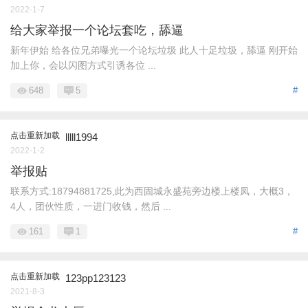
2022-1-7
给大家举报一个论坛套吃，舔逼
新年伊始 给各位兄弟曝光一个论坛垃圾 此人十足垃圾，舔逼 刚开始
加上你，会以闪图方式引诱各位 ...
648
5
#
点击重新加载
lllll1994
2022-1-2
举报贴
联系方式:18794881725,此为西固城永盛苑旁边楼上楼凤，大概3，
4人，团伙性质，一进门收钱，然后 ...
161
1
#
点击重新加载
123pp123123
2021-8-3