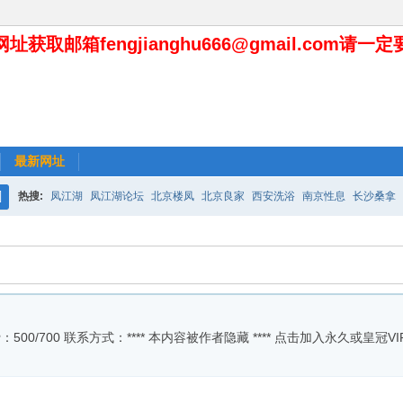
址获取邮箱fengjianghu666@gmail.com请一
最新网址
热搜:
凤江湖
凤江湖论坛
北京楼凤
北京良家
西安洗浴
南京性息
长沙桑拿
搜
索
K消费：500/700 联系方式：**** 本内容被作者隐藏 **** 点击加入永