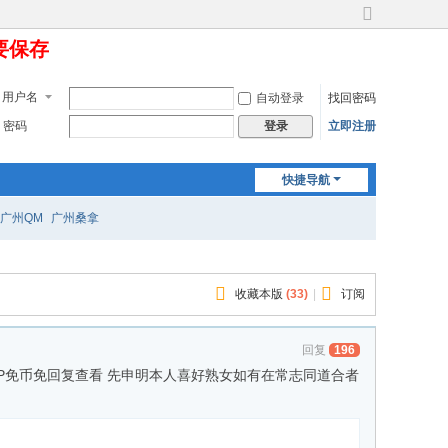
切
定要保存
换
到
宽
用户名
自动登录
找回密码
版
密码
立即注册
登录
快捷导航
广州QM
广州桑拿
收藏本版
(
33
)
|
订阅
回复
196
久或皇冠VIP免币免回复查看 先申明本人喜好熟女如有在常志同道合者