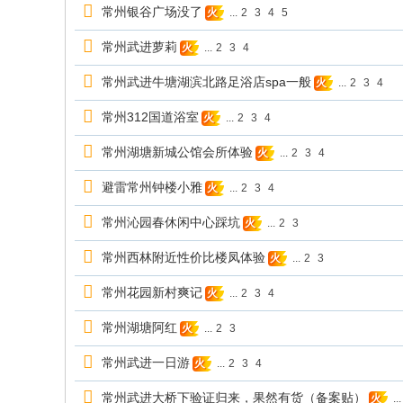
常州银谷广场没了
...
2
3
4
5
火
常州武进萝莉
...
2
3
4
火
常州武进牛塘湖滨北路足浴店spa一般
...
2
3
4
火
常州312国道浴室
...
2
3
4
火
常州湖塘新城公馆会所体验
...
2
3
4
火
避雷常州钟楼小雅
...
2
3
4
火
常州沁园春休闲中心踩坑
...
2
3
火
常州西林附近性价比楼凤体验
...
2
3
火
常州花园新村爽记
...
2
3
4
火
常州湖塘阿红
...
2
3
火
常州武进一日游
...
2
3
4
火
常州武进大桥下验证归来，果然有货（备案贴）
...
火