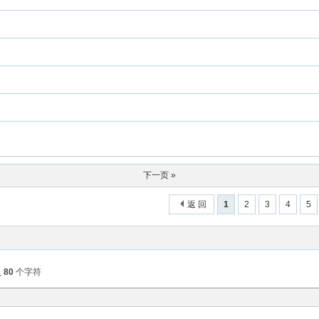
下一页 »
返 回
1
2
3
4
5
入
80
个字符