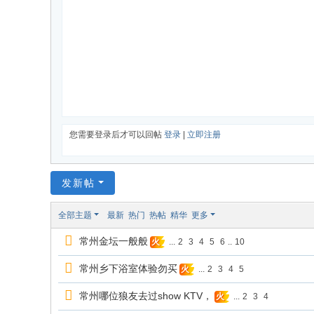
您需要登录后才可以回帖
登录
|
立即注册
发新帖
全部主题
最新
热门
热帖
精华
更多
常州金坛一般般
...
2
3
4
5
6
..
10
火
常州乡下浴室体验勿买
...
2
3
4
5
火
常州哪位狼友去过show KTV，
...
2
3
4
火