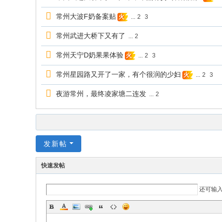
常州大波F奶备案贴
...
2
3
火
常州武进大桥下又有了
...
2
常州天宁D奶果果体验
...
2
3
火
常州星园路又开了一家，有个很润的少妇
...
2
3
火
夜游常州，最终凌家塘二连发
...
2
发新帖
快速发帖
还可输