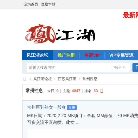
设为首页
收藏本站
最新网
凤江湖论坛
推广注册
申请VIP
VIP专属资源
帖子
»
凤江湖论坛
›
江苏凤江湖
›
常州性息
凤
常州性息
今日:
0
|
主题:
4047
|
排名:
63
江
湖
常州巨乳熟女一般爽
直播
论
MK日期：2020.2.20 MK项目：全套 MM颜值：70 M
可多交流不喜勿喷。此女 ...
坛