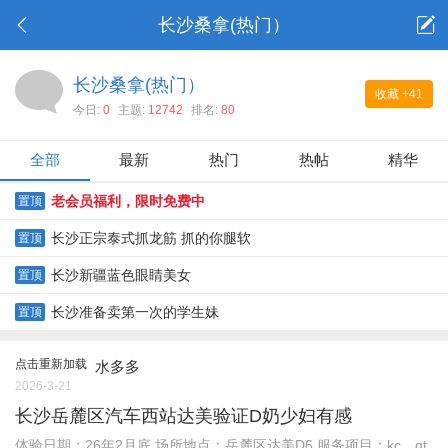
长沙桑拿(热门）
长沙桑拿(热门）
收藏
+41
今日:
0
主题:
12742
排名:
80
全部
最新
热门
热帖
精华
老会员福利，限时免费中
置顶
长沙正宗泰式抓龙筋 抓的你腿软
置顶
长沙新疆蓝色眼睛美女
置顶
长沙准备卖第一次的学生妹
置顶
点击重新加载
水多多
2026-3-21
长沙岳麓区汽车西站达美验证D奶少妇有感
体验日期：26年2月底 场所地点：岳麓区达美D6 服务项目：kc，qt