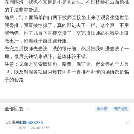
在周围滑，我也不知道是不是真舌头。不过技师在后面偷桃
的手法非常舒适。
随后，到 a 面简单的口两下技师直接坐上来了观音坐莲世给
我臀推，我直接惊掉了，真的跟进去了一样。这个爽，不用
我动弹。推了几百下直接交货了，交完货技师趴在我身上微
微出汗，抱着妹子感觉跟舒服。
做完之后技师先去洗，洗的很仔细，然后把我叫进去洗了一
通，最后交钱结束战斗。总体体验不错。
注意：见面之前索取红包、路费、保证金、定金等的个人兼
职，以及对服务项目闪烁其词并一直推荐办卡的场所都是骗
子的套路
全部回复
看全部
倒序浏览
17
点击重新加载
hf280485285
#
2
2026-3-24 00:22:59