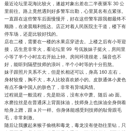
最近论坛里花海比较火，遂趁对象出差在二半夜驱车 30 公
里前往。路上竟然遇到好多警车出勤，心里莫名有点紧张。
一直跟在这些警车后面慢慢开，好在这些警车跟我都最终不
顺路，在凌晨顺利抵达。店正对着人民医院主干道，楼下有
停车场，还是比较好找的。
店在二楼，需要在一楼的水果店穿进去。上楼之后有小哥迎
接，店生意非常火，看论坛里 99 号佤族妹子挺火，房间里
小等了半个小时左右开始上钟。房间环境很老，隔音也不
好，能听到隔壁技师的浪叫，半个小时等的十分煎熬。
妹子跟照片关系不大，但是长相还可以，身高 160 左右，
身材较瘦，胸不大，本人比较喜欢娇小的。皮肤通体小麦色
有点不像中国人的肤色了，非常有异域风情。
过程就是一般流程，先是助浴，没有水中萧。随后 ab 面。
水磨拉丝是在普通床上背面抹油，技师身上也抹油全身倒着
给身上蹭，跟 a 片一样。你身体能感受到技师的耻骨跟毛
毛，非常刺激。
随后让我撅起来猴子偷桃和毒龙，毒龙没有使劲往里钻，只