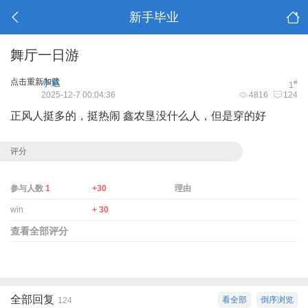
新手毕业
舞厅一日游
点击重新加载
小道
#
1
2025-12-7 00:04:36
4816
124
正风人挺多的，挺热闹 鑫农垦没什么人，但是穿的好
评分
参与人数
1
+30
理由
win
+ 30
查看全部评分
全部回复
看全部
倒序浏览
124