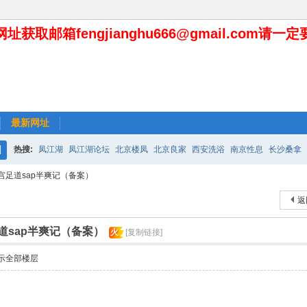
址获取邮箱fengjianghu666@gmail.com请一
最新网址
热搜:
凤江湖
凤江湖论坛
北京楼凤
北京良家
西安洗浴
南京性息
长沙桑拿
搜
宫足道sap半爽记（备案）
索
返
道sap半爽记（备案）
火
[复制链接]
示全部楼层