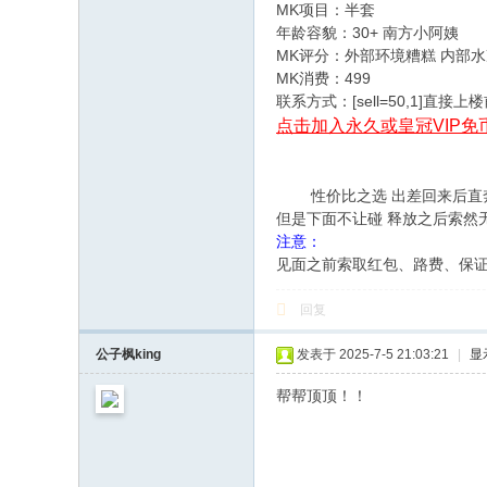
MK项目：半套
年龄容貌：30+ 南方小阿姨
MK评分：外部环境糟糕 内部
MK消费：499
联系方式：[sell=50,1]直接上楼
点击加入永久或皇冠VIP免
性价比之选 出差回来后直奔主题
但是下面不让碰 释放之后
注意：
见面之前索取红包、路费、保
回复
公子枫king
发表于 2025-7-5 21:03:21
|
显
帮帮顶顶！！