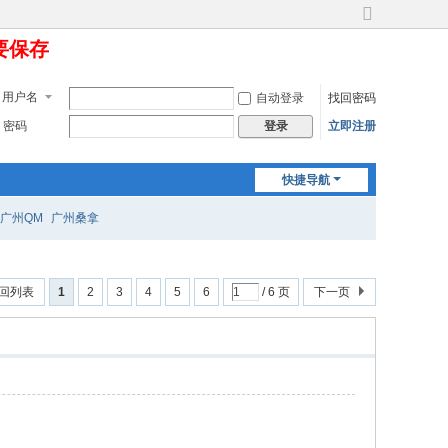
切
定要保存
换
到
宽
用户名
自动登录
找回密码
版
密码
立即注册
登录
快捷导航
广州QM
广州桑拿
回列表
1
2
3
4
5
6
/ 6 页
下一页