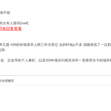
水准不错
前台有人接待[/sell]
币免回复查看
 499的价格基本上两三年没变过 去的时候js不多 就随便选了一位奶
索然无味
证金、定金等的个人兼职，以及对MK项目闪烁其词并一直推荐办卡的场所
示全部楼层