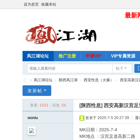
设为首页
收藏本站
最新网
凤江湖论坛
推广注册
申请VIP
VIP专属资源
帖子
»
凤江湖论坛
›
陕西凤江湖
›
西安性息（火爆）
›
西安高新汉
凤
发新帖
江
[陕西性息]
西安高新汉宫足
查看:
1553
|
回复:
58
湖
论
woniu
发表于 2025-7-5 20:27:39
|
显
坛
MK日期：2025-7-4
MK地点 ：汉宫足道高新二路