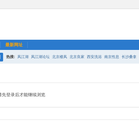
最新网址
热搜:
凤江湖
凤江湖论坛
北京楼凤
北京良家
西安洗浴
南京性息
长沙桑拿
搜
索
请先登录后才能继续浏览