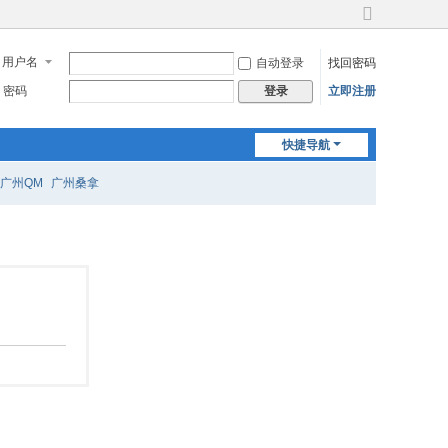
切
换
用户名
自动登录
找回密码
到
宽
密码
立即注册
登录
版
快捷导航
广州QM
广州桑拿