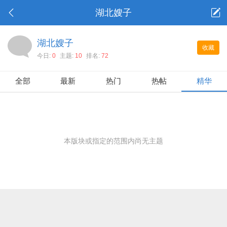
湖北嫂子
湖北嫂子
收藏
今日:
0
主题:
10
排名:
72
全部
最新
热门
热帖
精华
本版块或指定的范围内尚无主题