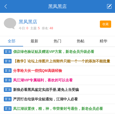
黑凤黑店
黑凤黑店
收藏
今日:
0
主题:
5
排名:
48
全部
最新
热门
热帖
精华
倡议绿色验证贴及赠送VIP方案，新老会员升级必看
置顶
【教学】论坛上传图片上传附件只能一个一个的添加不能批量
置顶
上传的解决办法
分享给大伙一些找QM高级经验
置顶
凤江湖VIP专属福利，喜欢的可以去看
置顶
新狼必看黑凤鉴定实战手册,避免上当受骗
置顶
严厉打击垃圾毕业贴通知，江湖中人必看
置顶
凤江湖设置侠，精，神，帝荣誉封号通告，新老会员必看
置顶