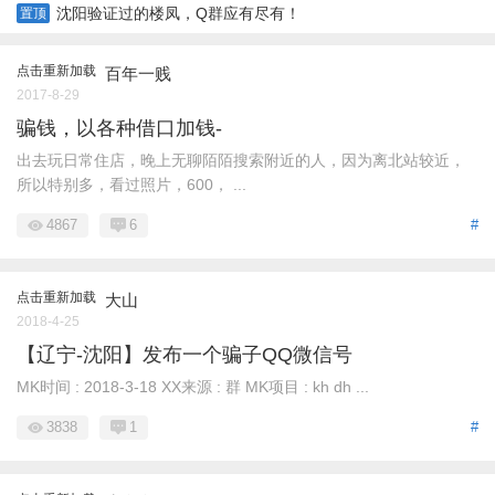
沈阳验证过的楼凤，Q群应有尽有！
置顶
点击重新加载
百年一贱
2017-8-29
骗钱，以各种借口加钱-
出去玩日常住店，晚上无聊陌陌搜索附近的人，因为离北站较近，
所以特别多，看过照片，600， ...
4867
6
#
点击重新加载
大山
2018-4-25
【辽宁-沈阳】发布一个骗子QQ微信号
MK时间 : 2018-3-18 XX来源 : 群 MK项目 : kh dh ...
3838
1
#