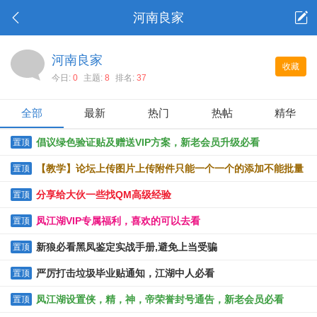
河南良家
河南良家
收藏
今日:
0
主题:
8
排名:
37
全部
最新
热门
热帖
精华
倡议绿色验证贴及赠送VIP方案，新老会员升级必看
置顶
【教学】论坛上传图片上传附件只能一个一个的添加不能批量
置顶
上传的解决办法
分享给大伙一些找QM高级经验
置顶
凤江湖VIP专属福利，喜欢的可以去看
置顶
新狼必看黑凤鉴定实战手册,避免上当受骗
置顶
严厉打击垃圾毕业贴通知，江湖中人必看
置顶
凤江湖设置侠，精，神，帝荣誉封号通告，新老会员必看
置顶