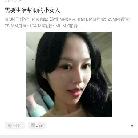
2017-8-25
需要生活帮助的小女人
MK时间: 随时 MK地点: 郑州 MM姓名: nana MM年龄: 29MM颜值:
75 MM身高: 164 MK项目: ML MK花费 ...
7414
299
#