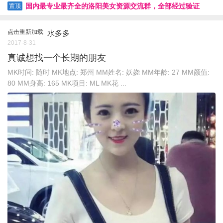
国内最专业最齐全的洛阳美女资源交流群，全部经过验证
置顶
点击重新加载
水多多
2017-8-31
真诚想找一个长期的朋友
MK时间: 随时 MK地点: 郑州 MM姓名: 妖娆 MM年龄: 27 MM颜值:
80 MM身高: 165 MK项目: ML MK花 ...