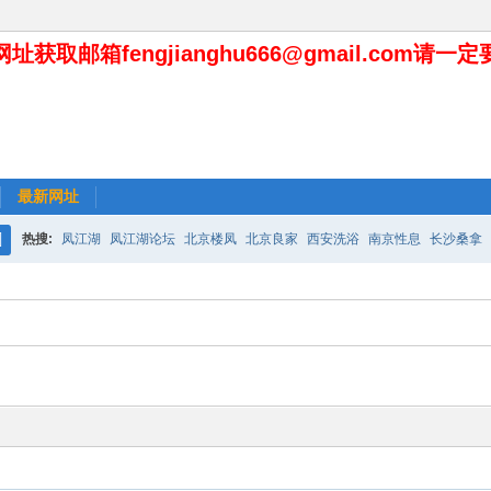
址获取邮箱fengjianghu666@gmail.com请一
最新网址
热搜:
凤江湖
凤江湖论坛
北京楼凤
北京良家
西安洗浴
南京性息
长沙桑拿
搜
索