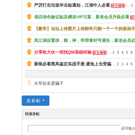
严厉打击垃圾毕业贴通知，江湖中人必看
...
2
倡议绿色验证贴及赠送VIP方案，新老会员升级必看
【教学】论坛上传图片上传附件只能一个一个的添加
凤江湖设置侠，精，神，帝荣誉封号通告，新老会员
分享给大伙一些找QM高级经验
...
2
3
4
5
6
.
新狼必看黑凤鉴定实战手册,避免上当受骗
...
2
3
4
5
火车站全是骗子
发新帖
快速发帖
还可输