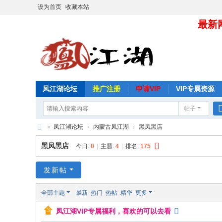
设为首页
收藏本站
最新网
凤江湖论坛
推广注册
申请VIP
VIP专属资源
帖子
»
凤江湖论坛
›
内蒙古凤江湖
›
黑凤黑店
凤
黑凤黑店
今日:
0
|
主题:
4
|
排名:
175
江
湖
发新帖
论
全部主题
最新
热门
热帖
精华
更多
坛
凤江湖VIP专属福利，喜欢的可以去看