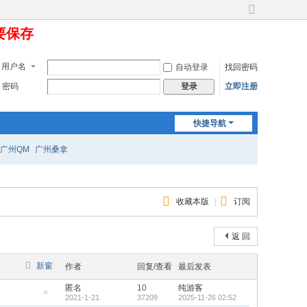
切
定要保存
换
到
宽
用户名
自动登录
找回密码
版
密码
立即注册
登录
快捷导航
广州QM
广州桑拿
收藏本版
|
订阅
返 回
新窗
作者
回复/查看
最后发表
匿名
10
纯游客
2021-1-21
37209
2025-11-26 02:52
隐