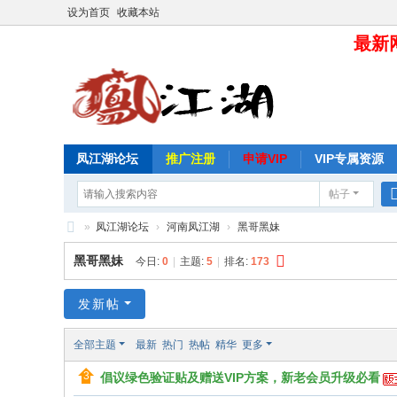
设为首页
收藏本站
最新网
凤江湖论坛
推广注册
申请VIP
VIP专属资源
帖子
»
凤江湖论坛
›
河南凤江湖
›
黑哥黑妹
凤
黑哥黑妹
今日:
0
|
主题:
5
|
排名:
173
江
湖
发新帖
论
全部主题
最新
热门
热帖
精华
更多
坛
倡议绿色验证贴及赠送VIP方案，新老会员升级必看