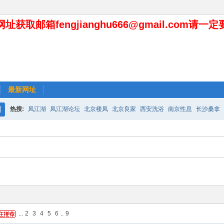
址获取邮箱fengjianghu666@gmail.com请一
最新网址
热搜:
凤江湖
凤江湖论坛
北京楼凤
北京良家
西安洗浴
南京性息
长沙桑拿
搜
索
...
2
3
4
5
6
..
9