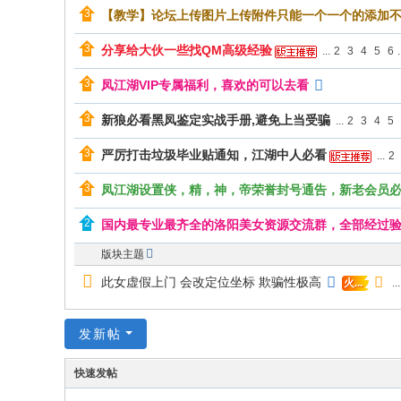
【教学】论坛上传图片上传附件只能一个一个的添加
分享给大伙一些找QM高级经验
...
2
3
4
5
6
.
凤江湖VIP专属福利，喜欢的可以去看
新狼必看黑凤鉴定实战手册,避免上当受骗
...
2
3
4
5
严厉打击垃圾毕业贴通知，江湖中人必看
...
2
凤江湖设置侠，精，神，帝荣誉封号通告，新老会员
国内最专业最齐全的洛阳美女资源交流群，全部经过
版块主题
此女虚假上门 会改定位坐标 欺骗性极高
...
火...
发新帖
快速发帖