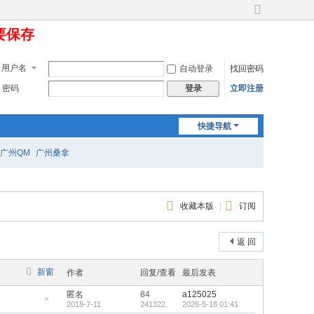
切
定要保存
换
到
宽
用户名
自动登录
找回密码
版
密码
立即注册
登录
快捷导航
广州QM
广州桑拿
收藏本版
|
订阅
返 回
新窗
作者
回复/查看
最后发表
匿名
84
a125025
2018-7-11
241322
2026-5-18 01:41
隐