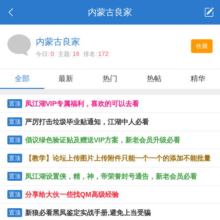
内蒙古良家
内蒙古良家
收藏
今日:
0
主题:
16
排名:
172
全部
最新
热门
热帖
精华
凤江湖VIP专属福利，喜欢的可以去看
置顶
严厉打击垃圾毕业贴通知，江湖中人必看
置顶
倡议绿色验证贴及赠送VIP方案，新老会员升级必看
置顶
【教学】论坛上传图片上传附件只能一个一个的添加不能批量
置顶
上传的解决办法
凤江湖设置侠，精，神，帝荣誉封号通告，新老会员必看
置顶
分享给大伙一些找QM高级经验
置顶
新狼必看黑凤鉴定实战手册,避免上当受骗
置顶