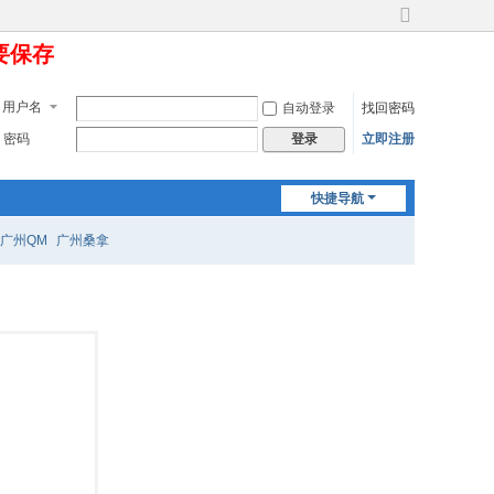
切
定要保存
换
到
宽
用户名
自动登录
找回密码
版
密码
立即注册
登录
快捷导航
广州QM
广州桑拿