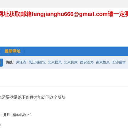
址获取邮箱fengjianghu666@gmail.com请一
最新网址
热搜:
凤江湖
凤江湖论坛
北京楼凤
北京良家
西安洗浴
南京性息
长沙桑拿
搜
索
您需要满足以下条件才能访问这个版块
3
并且
精华帖数 ≥ 1
0