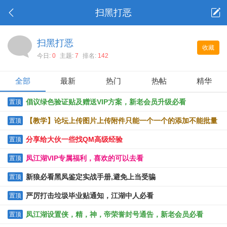
扫黑打恶
扫黑打恶
收藏
今日:
0
主题:
7
排名:
142
全部
最新
热门
热帖
精华
倡议绿色验证贴及赠送VIP方案，新老会员升级必看
置顶
【教学】论坛上传图片上传附件只能一个一个的添加不能批量
置顶
上传的解决办法
分享给大伙一些找QM高级经验
置顶
凤江湖VIP专属福利，喜欢的可以去看
置顶
新狼必看黑凤鉴定实战手册,避免上当受骗
置顶
严厉打击垃圾毕业贴通知，江湖中人必看
置顶
凤江湖设置侠，精，神，帝荣誉封号通告，新老会员必看
置顶