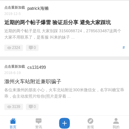
点击重新加载
patrick海獭
2019-12-5
近期的两个帖子爆雷 验证后分享 避免大家踩坑
近期的两个帖子是坑 大家别踩 3156088724，2785633487这两个
大家不用联系了，是客服 叫来的妹子 ...
2324
0
#
点击重新加载
cs131499
2018-6-19
滁州火车站附近兼职骗子
各位来滁州的朋友小心，火车北站附近300米微信女，名字叫糖宝乖
乖，会主动发照片给你(照片是穿着 ...
3139
0
首页
资讯
发现
我的