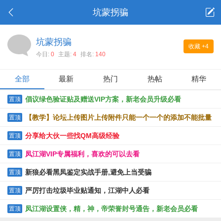
坑蒙拐骗
坑蒙拐骗
收藏
+4
今日:
0
主题:
4
排名:
140
全部
最新
热门
热帖
精华
倡议绿色验证贴及赠送VIP方案，新老会员升级必看
置顶
【教学】论坛上传图片上传附件只能一个一个的添加不能批量
置顶
上传的解决办法
分享给大伙一些找QM高级经验
置顶
凤江湖VIP专属福利，喜欢的可以去看
置顶
新狼必看黑凤鉴定实战手册,避免上当受骗
置顶
严厉打击垃圾毕业贴通知，江湖中人必看
置顶
凤江湖设置侠，精，神，帝荣誉封号通告，新老会员必看
置顶