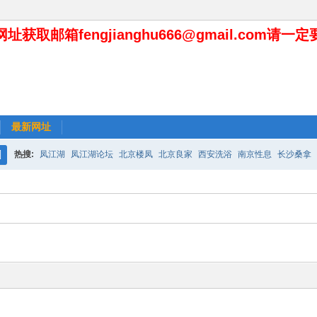
址获取邮箱fengjianghu666@gmail.com请一
最新网址
热搜:
凤江湖
凤江湖论坛
北京楼凤
北京良家
西安洗浴
南京性息
长沙桑拿
搜
索