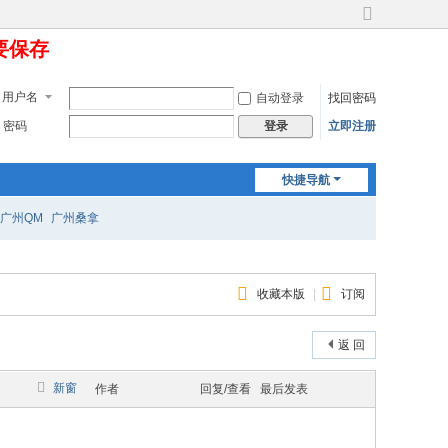
切
定要保存
换
到
宽
用户名
自动登录
找回密码
版
密码
立即注册
登录
快捷导航
广州QM
广州桑拿
收藏本版
|
订阅
返 回
新窗
作者
回复/查看
最后发表