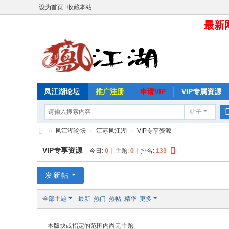
设为首页
收藏本站
最新网
凤江湖论坛
推广注册
申请VIP
VIP专属资源
帖子
»
凤江湖论坛
›
江苏凤江湖
›
VIP专享资源
凤
VIP专享资源
今日:
0
|
主题:
0
|
排名:
133
江
湖
发新帖
论
全部主题
最新
热门
热帖
精华
更多
坛
本版块或指定的范围内尚无主题