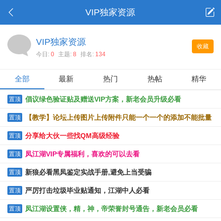
VIP独家资源
VIP独家资源
收藏
今日:
0
主题:
8
排名:
134
全部
最新
热门
热帖
精华
倡议绿色验证贴及赠送VIP方案，新老会员升级必看
置顶
【教学】论坛上传图片上传附件只能一个一个的添加不能批量
置顶
上传的解决办法
分享给大伙一些找QM高级经验
置顶
凤江湖VIP专属福利，喜欢的可以去看
置顶
新狼必看黑凤鉴定实战手册,避免上当受骗
置顶
严厉打击垃圾毕业贴通知，江湖中人必看
置顶
凤江湖设置侠，精，神，帝荣誉封号通告，新老会员必看
置顶